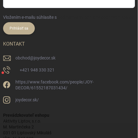
Vložením e-mailu súhlasíte s
podmienkami ochrany osobných údajov
Prihlásiť sa
KONTAKT
obchod
@
joydecor.sk
+421 948 330 321
https://www.facebook.com/people/JOY-
DECOR/61552187031434/
joydecor.sk/
Prevádzkovateľ eshopu
Aktivity Liptov, s.r.o.
M. Martinčeka 2
031 01 Liptovský Mikuláš