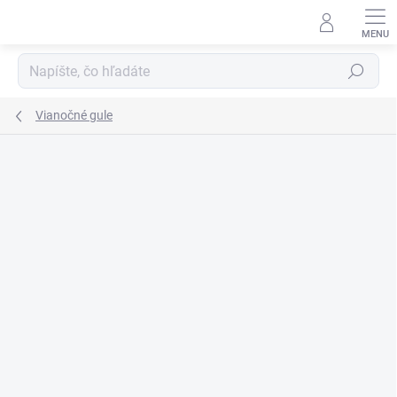
Prejsť
na
obsah
Hľadať
Vianočné gule