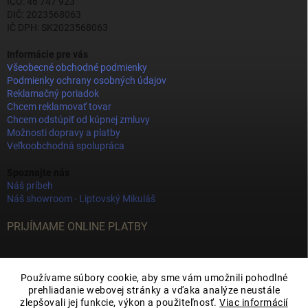
IČO: 46 747 923
DIČ: 2023568063
IČ DPH: SK2023568063
Informácie pre vás
Všeobecné obchodné podmienky
Podmienky ochrany osobných údajov
Reklamačný poriadok
Chcem reklamovať tovar
Chcem odstúpiť od kúpnej zmluvy
Možnosti dopravy a platby
Veľkoobchodná spolupráca
Spoznajte nás
Náš príbeh
Náš showroom - Liptovský Mikuláš
PRIJÍMAME ONLINE PLATBY
Používame súbory cookie, aby sme vám umožnili pohodlné
prehliadanie webovej stránky a vďaka analýze neustále
zlepšovali jej funkcie, výkon a použiteľnosť.
Viac informácií