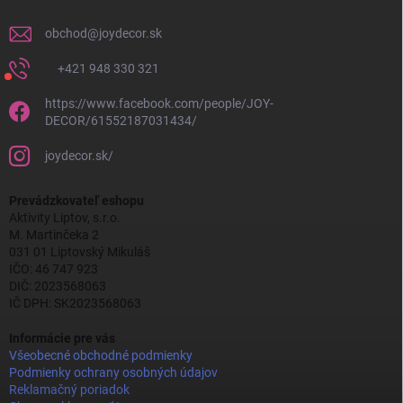
obchod
@
joydecor.sk
+421 948 330 321
https://www.facebook.com/people/JOY-
DECOR/61552187031434/
joydecor.sk/
Prevádzkovateľ eshopu
Aktivity Liptov, s.r.o.
M. Martinčeka 2
031 01 Liptovský Mikuláš
IČO: 46 747 923
DIČ: 2023568063
IČ DPH: SK2023568063
Informácie pre vás
Všeobecné obchodné podmienky
Podmienky ochrany osobných údajov
Reklamačný poriadok