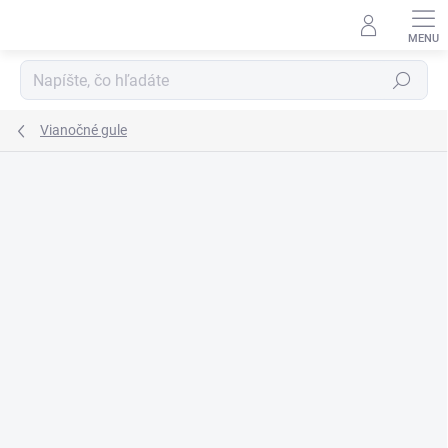
Prejsť
na
obsah
Hľadať
Vianočné gule