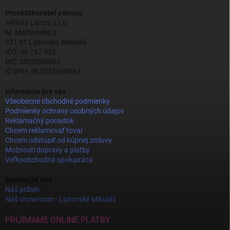
Prevádzkovateľ eshopu
Aktivity Liptov, s.r.o.
M. Martinčeka 2
031 01 Liptovský Mikuláš
IČO: 46 747 923
DIČ: 2023568063
IČ DPH: SK2023568063
Informácie pre vás
Všeobecné obchodné podmienky
Podmienky ochrany osobných údajov
Reklamačný poriadok
Chcem reklamovať tovar
Chcem odstúpiť od kúpnej zmluvy
Možnosti dopravy a platby
Veľkoobchodná spolupráca
Spoznajte nás
Náš príbeh
Náš showroom - Liptovský Mikuláš
PRIJÍMAME ONLINE PLATBY