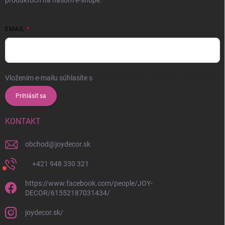
produktoch na našom e-shope.
EMAIL
Vložením e-mailu súhlasíte s
podmienkami ochrany osobných údajov
Prihlásiť sa
KONTAKT
obchod
@
joydecor.sk
+421 948 330 321
https://www.facebook.com/people/JOY-
DECOR/61552187031434/
joydecor.sk/