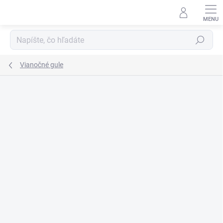
Prejsť
na
obsah
Hľadať
Vianočné gule