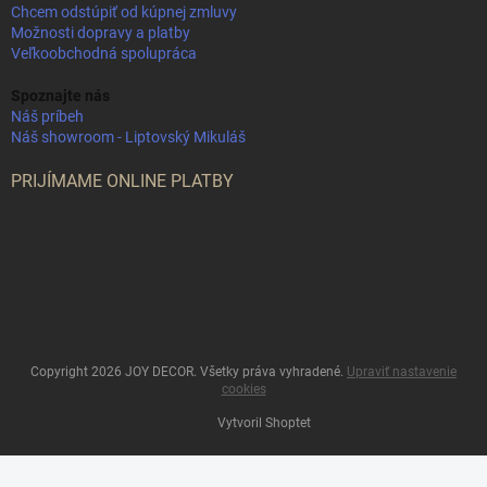
Chcem odstúpiť od kúpnej zmluvy
Možnosti dopravy a platby
Veľkoobchodná spolupráca
Spoznajte nás
Náš príbeh
Náš showroom - Liptovský Mikuláš
PRIJÍMAME ONLINE PLATBY
Copyright 2026
JOY DECOR
. Všetky práva vyhradené.
Upraviť nastavenie
cookies
Vytvoril Shoptet