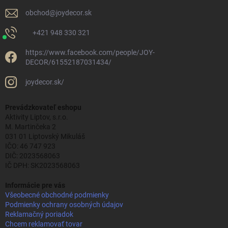
obchod
@
joydecor.sk
+421 948 330 321
https://www.facebook.com/people/JOY-
DECOR/61552187031434/
joydecor.sk/
Prevádzkovateľ eshopu
Aktivity Liptov, s.r.o.
M. Martinčeka 2
031 01 Liptovský Mikuláš
IČO: 46 747 923
DIČ: 2023568063
IČ DPH: SK2023568063
Informácie pre vás
Všeobecné obchodné podmienky
Podmienky ochrany osobných údajov
Reklamačný poriadok
Chcem reklamovať tovar