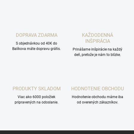
DOPRAVA ZDARMA
KAŽDODENNÁ
INŠPIRÁCIA
S objednávkou od 40€ do
Balíkova máte dopravu grátis.
Prinášame inšpirácie na každý
deň, pretože je nám to blízke.
PRODUKTY SKLADOM
HODNOTENIE OBCHODU
Viac ako 6000 položiek
Hodnotenie obchodu máme iba
pripravených na odoslanie.
od overených zákazníkov.
Z