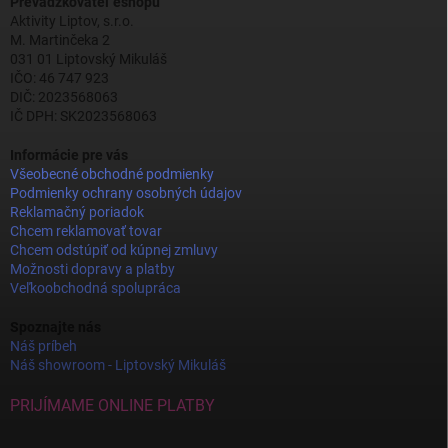
Prevádzkovateľ eshopu
Aktivity Liptov, s.r.o.
M. Martinčeka 2
031 01 Liptovský Mikuláš
IČO: 46 747 923
DIČ: 2023568063
IČ DPH: SK2023568063
Informácie pre vás
Všeobecné obchodné podmienky
Podmienky ochrany osobných údajov
Reklamačný poriadok
Chcem reklamovať tovar
Chcem odstúpiť od kúpnej zmluvy
Možnosti dopravy a platby
Veľkoobchodná spolupráca
Spoznajte nás
Náš príbeh
Náš showroom - Liptovský Mikuláš
PRIJÍMAME ONLINE PLATBY