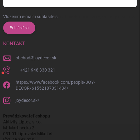
Vložením e-mailu súhlasíte s
podmienkami ochrany osobných údajov
Prihlásiť sa
KONTAKT
obchod
@
joydecor.sk
+421 948 330 321
https://www.facebook.com/people/JOY-
DECOR/61552187031434/
joydecor.sk/
Prevádzkovateľ eshopu
Aktivity Liptov, s.r.o.
M. Martinčeka 2
031 01 Liptovský Mikuláš
IČO: 46 747 923