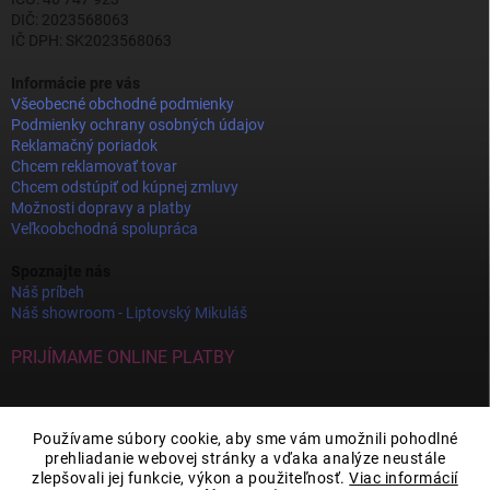
DIČ: 2023568063
IČ DPH: SK2023568063
Informácie pre vás
Všeobecné obchodné podmienky
Podmienky ochrany osobných údajov
Reklamačný poriadok
Chcem reklamovať tovar
Chcem odstúpiť od kúpnej zmluvy
Možnosti dopravy a platby
Veľkoobchodná spolupráca
Spoznajte nás
Náš príbeh
Náš showroom - Liptovský Mikuláš
PRIJÍMAME ONLINE PLATBY
Používame súbory cookie, aby sme vám umožnili pohodlné
prehliadanie webovej stránky a vďaka analýze neustále
zlepšovali jej funkcie, výkon a použiteľnosť.
Viac informácií