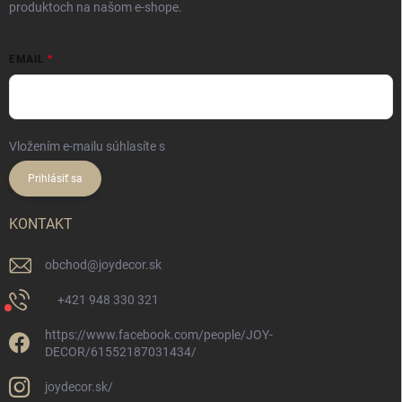
produktoch na našom e-shope.
EMAIL
Vložením e-mailu súhlasíte s
podmienkami ochrany osobných údajov
Prihlásiť sa
KONTAKT
obchod
@
joydecor.sk
+421 948 330 321
https://www.facebook.com/people/JOY-
DECOR/61552187031434/
joydecor.sk/