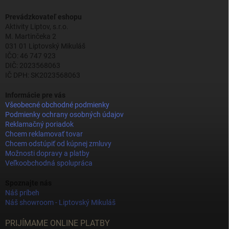
Prevádzkovateľ eshopu
Aktivity Liptov, s.r.o.
M. Martinčeka 2
031 01 Liptovský Mikuláš
IČO: 46 747 923
DIČ: 2023568063
IČ DPH: SK2023568063
Informácie pre vás
Všeobecné obchodné podmienky
Podmienky ochrany osobných údajov
Reklamačný poriadok
Chcem reklamovať tovar
Chcem odstúpiť od kúpnej zmluvy
Možnosti dopravy a platby
Veľkoobchodná spolupráca
Spoznajte nás
Náš príbeh
Náš showroom - Liptovský Mikuláš
PRIJÍMAME ONLINE PLATBY