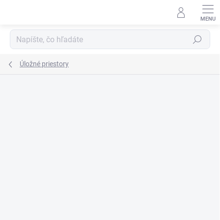
Prejsť
na
obsah
Hľadať
Úložné priestory