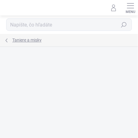
Prejsť
na
obsah
Hľadať
Taniere a misky