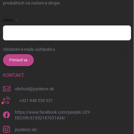
produktoch na našom e-shope.
EMAIL
Vložením e-mailu súhlasíte s
podmienkami ochrany osobných údajov
Prihlásiť sa
KONTAKT
obchod
@
joydecor.sk
+421 948 330 321
https://www.facebook.com/people/JOY-
DECOR/61552187031434/
joydecor.sk/