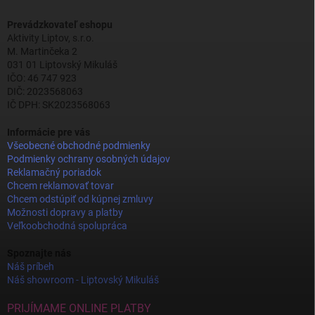
Prevádzkovateľ eshopu
Aktivity Liptov, s.r.o.
M. Martinčeka 2
031 01 Liptovský Mikuláš
IČO: 46 747 923
DIČ: 2023568063
IČ DPH: SK2023568063
Informácie pre vás
Všeobecné obchodné podmienky
Podmienky ochrany osobných údajov
Reklamačný poriadok
Chcem reklamovať tovar
Chcem odstúpiť od kúpnej zmluvy
Možnosti dopravy a platby
Veľkoobchodná spolupráca
Spoznajte nás
Náš príbeh
Náš showroom - Liptovský Mikuláš
PRIJÍMAME ONLINE PLATBY