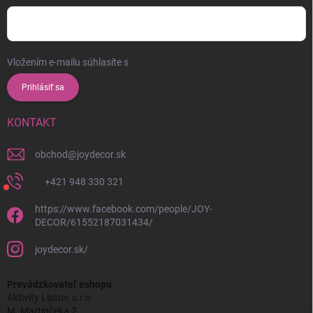
Vložením e-mailu súhlasíte s
podmienkami ochrany osobných údajov
Prihlásiť sa
KONTAKT
obchod
@
joydecor.sk
+421 948 330 321
https://www.facebook.com/people/JOY-
DECOR/61552187031434/
joydecor.sk/
Prevádzkovateľ eshopu
Aktivity Liptov, s.r.o.
M. Martinčeka 2