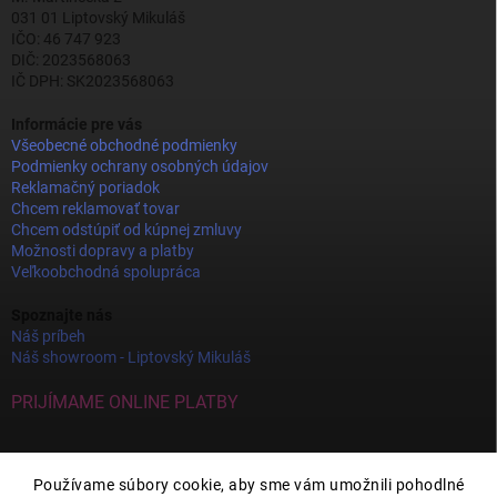
031 01 Liptovský Mikuláš
IČO: 46 747 923
DIČ: 2023568063
IČ DPH: SK2023568063
Informácie pre vás
Všeobecné obchodné podmienky
Podmienky ochrany osobných údajov
Reklamačný poriadok
Chcem reklamovať tovar
Chcem odstúpiť od kúpnej zmluvy
Možnosti dopravy a platby
Veľkoobchodná spolupráca
Spoznajte nás
Náš príbeh
Náš showroom - Liptovský Mikuláš
PRIJÍMAME ONLINE PLATBY
Používame súbory cookie, aby sme vám umožnili pohodlné