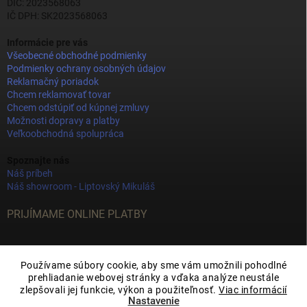
DIČ: 2023568063
IČ DPH: SK2023568063
Informácie pre vás
Všeobecné obchodné podmienky
Podmienky ochrany osobných údajov
Reklamačný poriadok
Chcem reklamovať tovar
Chcem odstúpiť od kúpnej zmluvy
Možnosti dopravy a platby
Veľkoobchodná spolupráca
Spoznajte nás
Náš príbeh
Náš showroom - Liptovský Mikuláš
PRIJÍMAME ONLINE PLATBY
Používame súbory cookie, aby sme vám umožnili pohodlné
prehliadanie webovej stránky a vďaka analýze neustále
zlepšovali jej funkcie, výkon a použiteľnosť.
Viac informácií
Nastavenie