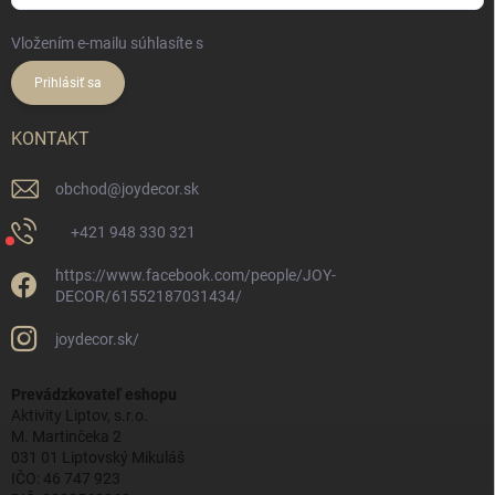
Vložením e-mailu súhlasíte s
podmienkami ochrany osobných údajov
Prihlásiť sa
KONTAKT
obchod
@
joydecor.sk
+421 948 330 321
https://www.facebook.com/people/JOY-
DECOR/61552187031434/
joydecor.sk/
Prevádzkovateľ eshopu
Aktivity Liptov, s.r.o.
M. Martinčeka 2
031 01 Liptovský Mikuláš
IČO: 46 747 923