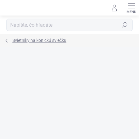
Prejsť
na
obsah
Hľadať
Svietniky na kónickú sviečku