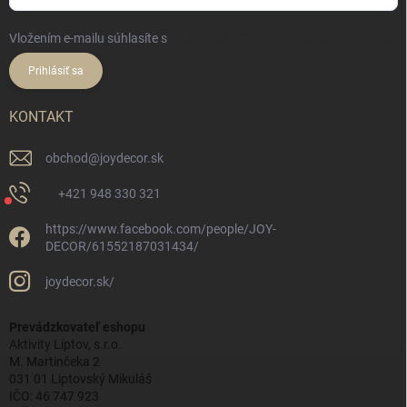
Vložením e-mailu súhlasíte s
podmienkami ochrany osobných údajov
Prihlásiť sa
KONTAKT
obchod
@
joydecor.sk
+421 948 330 321
https://www.facebook.com/people/JOY-
DECOR/61552187031434/
joydecor.sk/
Prevádzkovateľ eshopu
Aktivity Liptov, s.r.o.
M. Martinčeka 2
031 01 Liptovský Mikuláš
IČO: 46 747 923