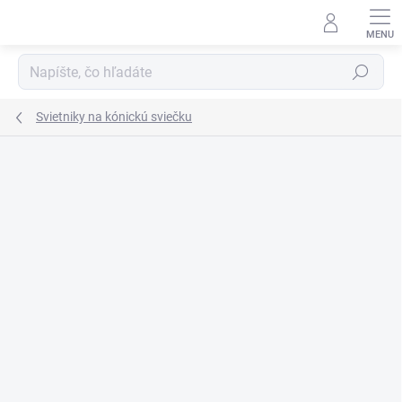
Prejsť
na
obsah
Hľadať
Svietniky na kónickú sviečku