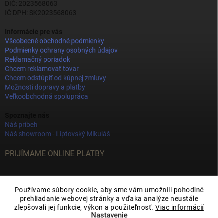
DIČ: 2023568063
IČ DPH: SK2023568063
Informácie pre vás
Všeobecné obchodné podmienky
Podmienky ochrany osobných údajov
Reklamačný poriadok
Chcem reklamovať tovar
Chcem odstúpiť od kúpnej zmluvy
Možnosti dopravy a platby
Veľkoobchodná spolupráca
Spoznajte nás
Náš príbeh
Náš showroom - Liptovský Mikuláš
PRIJÍMAME ONLINE PLATBY
Používame súbory cookie, aby sme vám umožnili pohodlné
prehliadanie webovej stránky a vďaka analýze neustále
zlepšovali jej funkcie, výkon a použiteľnosť.
Viac informácií
Nastavenie