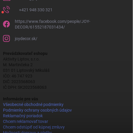
+421 948 330 321
https://www.facebook.com/people/JOY-
DECOR/61552187031434/
joydecor.sk/
Prevádzkovateľ eshopu
Aktivity Liptov, s.r.o.
M. Martinčeka 2
031 01 Liptovský Mikuláš
IČO: 46 747 923
DIČ: 2023568063
IČ DPH: SK2023568063
Informácie pre vás
Všeobecné obchodné podmienky
Podmienky ochrany osobných údajov
Reklamačný poriadok
Chcem reklamovať tovar
Chcem odstúpiť od kúpnej zmluvy
Možnosti dopravy a platby