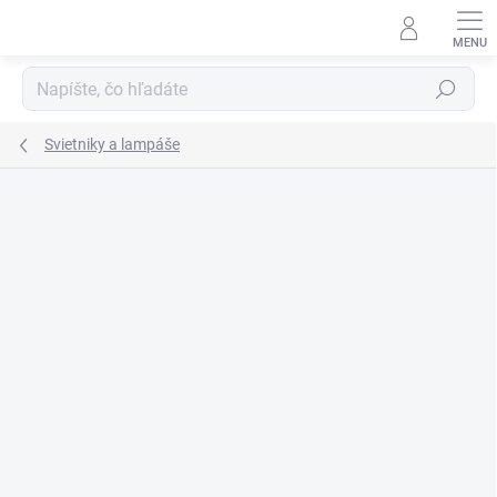
Prejsť
na
obsah
Hľadať
Svietniky a lampáše