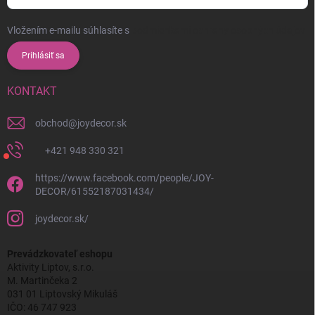
Vložením e-mailu súhlasíte s
podmienkami ochrany osobných údajov
Prihlásiť sa
KONTAKT
obchod
@
joydecor.sk
+421 948 330 321
https://www.facebook.com/people/JOY-
DECOR/61552187031434/
joydecor.sk/
Prevádzkovateľ eshopu
Aktivity Liptov, s.r.o.
M. Martinčeka 2
031 01 Liptovský Mikuláš
IČO: 46 747 923