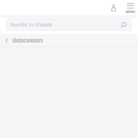
Prejsť
na
obsah
Hľadať
Úložné priestory