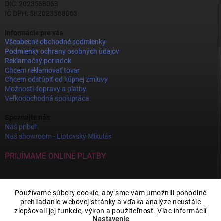
DIČ: 2023568063
IČ DPH: SK2023568063
Informácie pre vás
Všeobecné obchodné podmienky
Podmienky ochrany osobných údajov
Reklamačný poriadok
Chcem reklamovať tovar
Chcem odstúpiť od kúpnej zmluvy
Možnosti dopravy a platby
Veľkoobchodná spolupráca
Spoznajte nás
Náš príbeh
Náš showroom - Liptovský Mikuláš
PRIJÍMAME ONLINE PLATBY
Používame súbory cookie, aby sme vám umožnili pohodlné
prehliadanie webovej stránky a vďaka analýze neustále
zlepšovali jej funkcie, výkon a použiteľnosť.
Viac informácií
Nastavenie