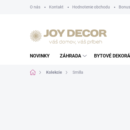
Prejsť
O nás
Kontakt
Hodnotenie obchodu
Bonus
na
obsah
NOVINKY
ZÁHRADA
BYTOVÉ DEKORÁ
Domov
Kolekcie
Smilla