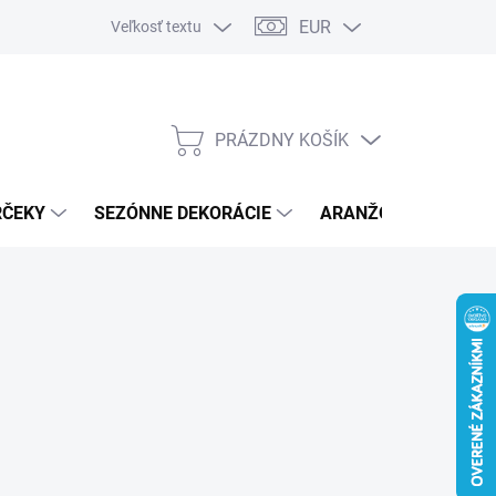
EUR
Veľkosť textu
PRÁZDNY KOŠÍK
NÁKUPNÝ
KOŠÍK
RČEKY
SEZÓNNE DEKORÁCIE
ARANŽOVACÍ MATER