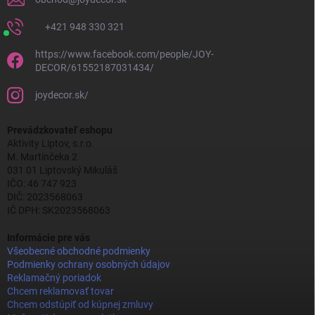
+421 948 330 321
https://www.facebook.com/people/JOY-
DECOR/61552187031434/
joydecor.sk/
Prevádzkovateľ eshopu
Aktivity Liptov, s.r.o.
M. Martinčeka 2
031 01 Liptovský Mikuláš
IČO: 46 747 923
DIČ: 2023568063
IČ DPH: SK2023568063
Informácie pre vás
Všeobecné obchodné podmienky
Podmienky ochrany osobných údajov
Reklamačný poriadok
Chcem reklamovať tovar
Chcem odstúpiť od kúpnej zmluvy