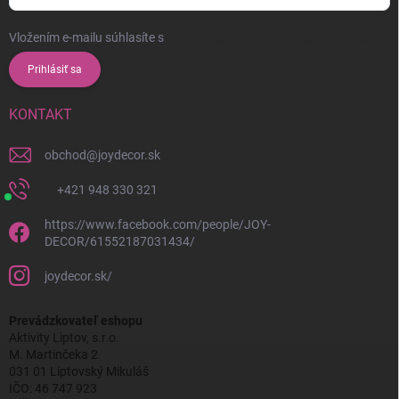
Vložením e-mailu súhlasíte s
podmienkami ochrany osobných údajov
Prihlásiť sa
KONTAKT
obchod
@
joydecor.sk
+421 948 330 321
https://www.facebook.com/people/JOY-
DECOR/61552187031434/
joydecor.sk/
Prevádzkovateľ eshopu
Aktivity Liptov, s.r.o.
M. Martinčeka 2
031 01 Liptovský Mikuláš
IČO: 46 747 923