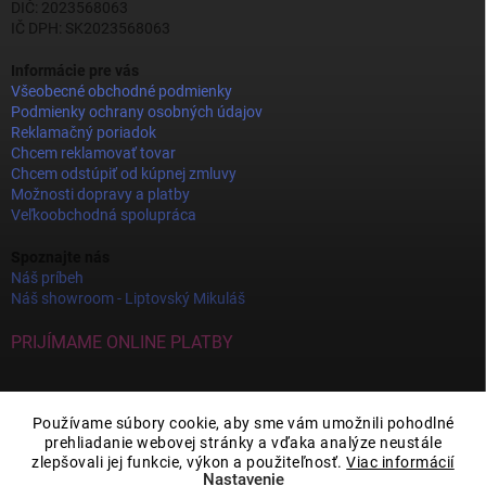
DIČ: 2023568063
IČ DPH: SK2023568063
Informácie pre vás
Všeobecné obchodné podmienky
Podmienky ochrany osobných údajov
Reklamačný poriadok
Chcem reklamovať tovar
Chcem odstúpiť od kúpnej zmluvy
Možnosti dopravy a platby
Veľkoobchodná spolupráca
Spoznajte nás
Náš príbeh
Náš showroom - Liptovský Mikuláš
PRIJÍMAME ONLINE PLATBY
Používame súbory cookie, aby sme vám umožnili pohodlné
prehliadanie webovej stránky a vďaka analýze neustále
zlepšovali jej funkcie, výkon a použiteľnosť.
Viac informácií
Nastavenie