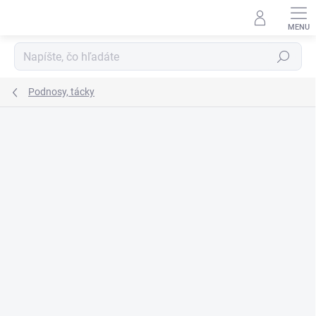
Prejsť
na
obsah
Hľadať
Podnosy, tácky