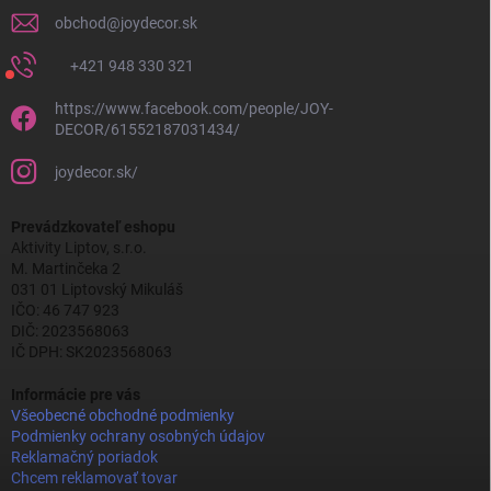
obchod
@
joydecor.sk
+421 948 330 321
https://www.facebook.com/people/JOY-
DECOR/61552187031434/
joydecor.sk/
Prevádzkovateľ eshopu
Aktivity Liptov, s.r.o.
M. Martinčeka 2
031 01 Liptovský Mikuláš
IČO: 46 747 923
DIČ: 2023568063
IČ DPH: SK2023568063
Informácie pre vás
Všeobecné obchodné podmienky
Podmienky ochrany osobných údajov
Reklamačný poriadok
Chcem reklamovať tovar