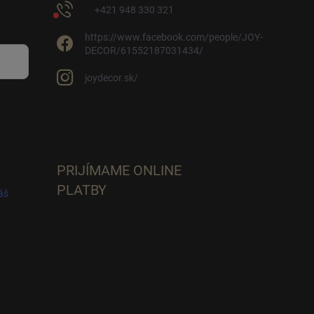
+421 948 330 321
https://www.facebook.com/people/JOY-
DECOR/61552187031434/
joydecor.sk/
PRIJÍMAME ONLINE
PLATBY
áš