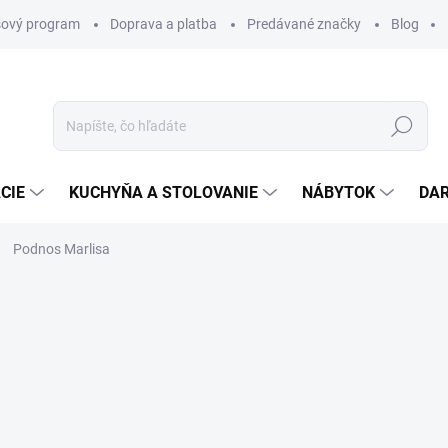
ový program
Doprava a platba
Predávané značky
Blog
Hľadať
CIE
KUCHYŇA A STOLOVANIE
NÁBYTOK
DA
Podnos Marlisa