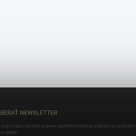
BERAŤ NEWSLETTER
 svoj e-mail a my Vám budeme zasielať informácie o nových produktoch 
 e-shope.