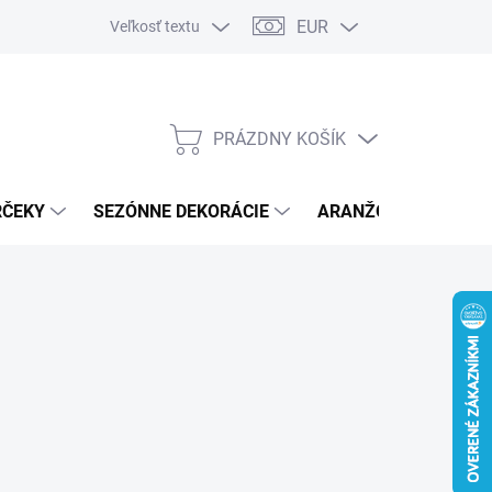
EUR
Veľkosť textu
PRÁZDNY KOŠÍK
NÁKUPNÝ
KOŠÍK
RČEKY
SEZÓNNE DEKORÁCIE
ARANŽOVACÍ MATER