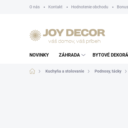
Prejsť
O nás
Kontakt
Hodnotenie obchodu
Bonus
na
obsah
NOVINKY
ZÁHRADA
BYTOVÉ DEKORÁ
Domov
Kuchyňa a stolovanie
Podnosy, tácky