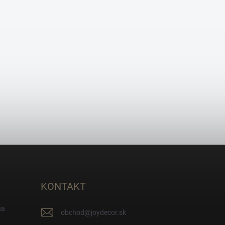
KONTAKT
na
obchod
@
joydecor.sk