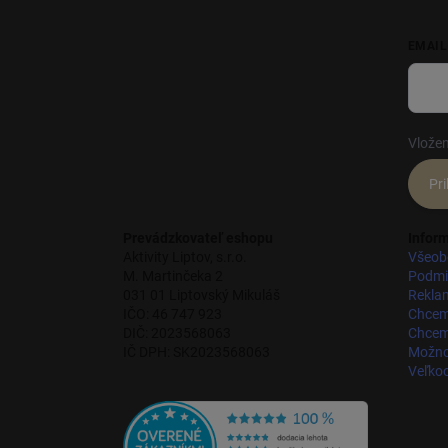
EMAIL
Vložen
Pri
Prevádzkovateľ eshopu
Inform
Aktivity Liptov, s.r.o.
Všeob
M. Martinčeka 2
Podmi
031 01 Liptovský Mikuláš
Rekla
IČO: 46 747 923
Chcem
DIČ: 2023568063
Chcem 
IČ DPH: SK2023568063
Možnos
Veľko