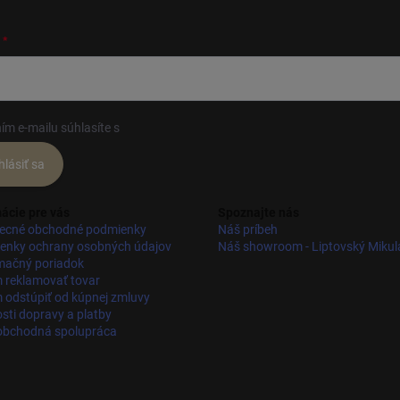
ím e-mailu súhlasíte s
podmienkami ochrany osobných údajov
hlásiť sa
ácie pre vás
Spoznajte nás
ecné obchodné podmienky
Náš príbeh
enky ochrany osobných údajov
Náš showroom - Liptovský Mikul
mačný poriadok
 reklamovať tovar
odstúpiť od kúpnej zmluvy
ti dopravy a platby
obchodná spolupráca