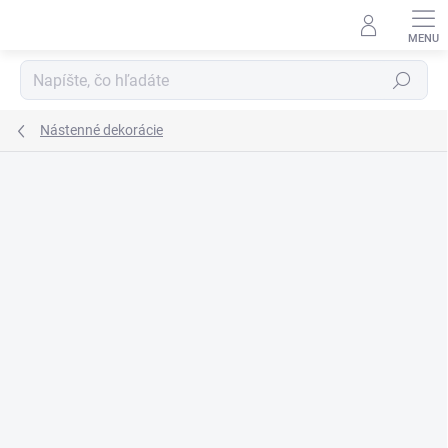
Prejsť
na
obsah
Hľadať
Nástenné dekorácie