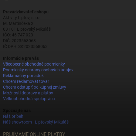
Prevádzkovateľ eshopu
Aktivity Liptov, s.r.o.
M. Martinčeka 2
031 01 Liptovský Mikuláš
IČO: 46 747 923
DIČ: 2023568063
IČ DPH: SK2023568063
Informácie pre vás
Všeobecné obchodné podmienky
Podmienky ochrany osobných údajov
Reklamačný poriadok
Chcem reklamovať tovar
Chcem odstúpiť od kúpnej zmluvy
Možnosti dopravy a platby
Veľkoobchodná spolupráca
Spoznajte nás
Náš príbeh
Náš showroom - Liptovský Mikuláš
PRIJÍMAME ONLINE PLATBY