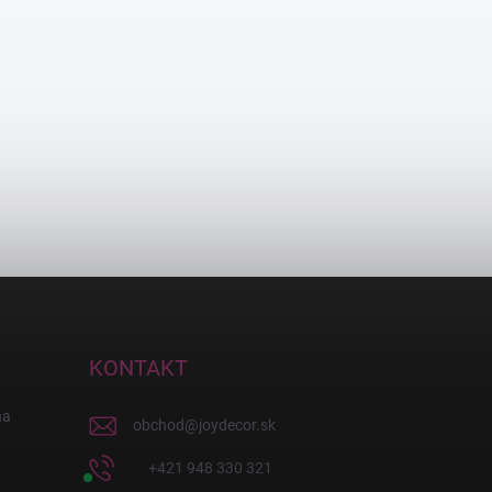
KONTAKT
na
obchod
@
joydecor.sk
+421 948 330 321