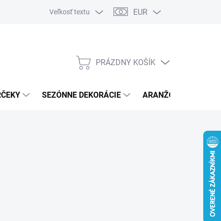
EUR
Veľkosť textu
PRÁZDNY KOŠÍK
NÁKUPNÝ
KOŠÍK
RČEKY
SEZÓNNE DEKORÁCIE
ARANŽOVACÍ MATER