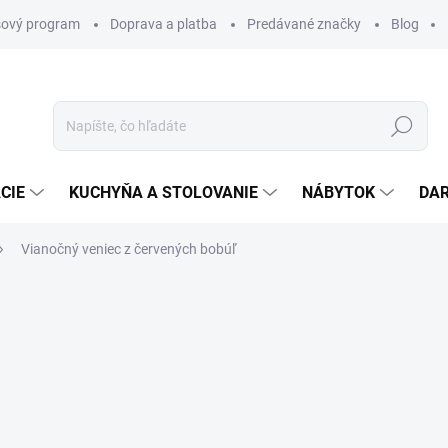
ový program
Doprava a platba
Predávané značky
Blog
Hľadať
CIE
KUCHYŇA A STOLOVANIE
NÁBYTOK
DA
Vianočný veniec z červených bobúľ