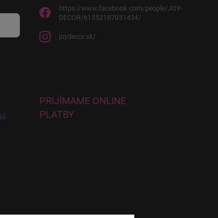
https://www.facebook.com/people/JOY-
DECOR/61552187031434/
joydecor.sk/
PRIJÍMAME ONLINE
PLATBY
áš