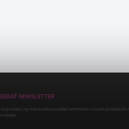
BERAŤ NEWSLETTER
 svoj e-mail a my Vám budeme zasielať informácie o nových produktoch 
 e-shope.