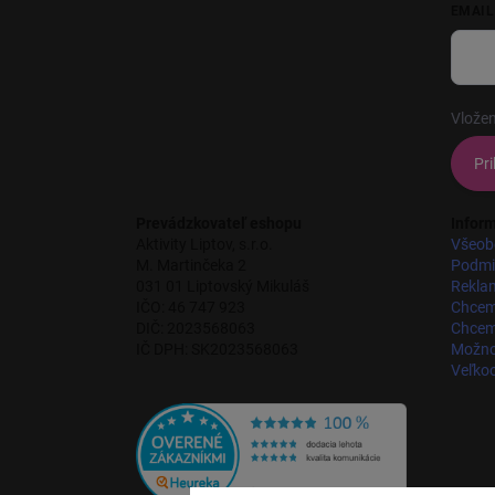
EMAIL
Vložen
Pri
Prevádzkovateľ eshopu
Inform
Aktivity Liptov, s.r.o.
Všeob
M. Martinčeka 2
Podmi
031 01 Liptovský Mikuláš
Rekla
IČO: 46 747 923
Chcem
DIČ: 2023568063
Chcem 
IČ DPH: SK2023568063
Možnos
Veľko