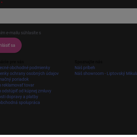
ím e-mailu súhlasíte s
podmienkami ochrany osobných údajov
hlásiť sa
ácie pre vás
Spoznajte nás
ecné obchodné podmienky
Náš príbeh
enky ochrany osobných údajov
Náš showroom - Liptovský Mikul
mačný poriadok
 reklamovať tovar
odstúpiť od kúpnej zmluvy
ti dopravy a platby
obchodná spolupráca