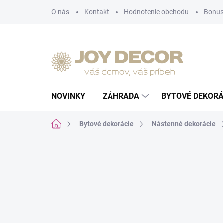
Prejsť
O nás
Kontakt
Hodnotenie obchodu
Bonus
na
obsah
NOVINKY
ZÁHRADA
BYTOVÉ DEKORÁ
Domov
Bytové dekorácie
Nástenné dekorácie