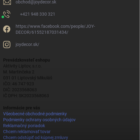
obchod
@
joydecor.sk
+421 948 330 321
https://www.facebook.com/people/JOY-
DECOR/61552187031434/
joydecor.sk/
Prevádzkovateľ eshopu
Aktivity Liptov, s.r.o.
M. Martinčeka 2
031 01 Liptovský Mikuláš
IČO: 46 747 923
DIČ: 2023568063
IČ DPH: SK2023568063
Informácie pre vás
Všeobecné obchodné podmienky
Podmienky ochrany osobných údajov
Reklamačný poriadok
Chcem reklamovať tovar
Chcem odstúpiť od kúpnej zmluvy