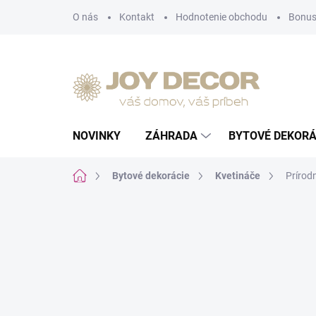
Prejsť
O nás
Kontakt
Hodnotenie obchodu
Bonus
na
obsah
NOVINKY
ZÁHRADA
BYTOVÉ DEKORÁ
Domov
Bytové dekorácie
Kvetináče
Prírod