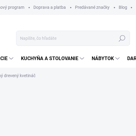
ový program
Doprava a platba
Predávané značky
Blog
Hľadať
CIE
KUCHYŇA A STOLOVANIE
NÁBYTOK
DA
ný drevený kvetináč