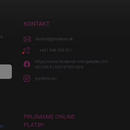
KONTAKT
na
obchod
@
joydecor.sk
+421 948 330 321
https://www.facebook.com/people/JOY-
DECOR/61552187031434/
joydecor.sk/
PRIJÍMAME ONLINE
PLATBY
áš