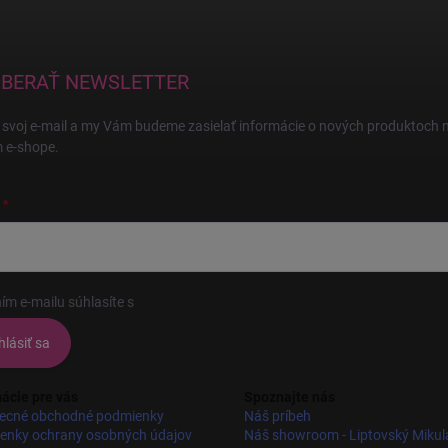
BERAŤ NEWSLETTER
 svoj e-mail a my Vám budeme zasielať informácie o nových produktoch 
 e-shope.
ím e-mailu súhlasíte s
podmienkami ochrany osobných údajov
hlásiť sa
ácie pre vás
Spoznajte nás
ecné obchodné podmienky
Náš príbeh
enky ochrany osobných údajov
Náš showroom - Liptovský Mikul