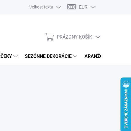
EUR
Veľkosť textu
PRÁZDNY KOŠÍK
NÁKUPNÝ
KOŠÍK
RČEKY
SEZÓNNE DEKORÁCIE
ARANŽOVACÍ MATER