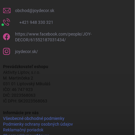
obchod
@
joydecor.sk
+421 948 330 321
https://www.facebook.com/people/JOY-
DECOR/61552187031434/
joydecor.sk/
Prevádzkovateľ eshopu
Aktivity Liptov, s.r.o.
M. Martinčeka 2
031 01 Liptovský Mikuláš
IČO: 46 747 923
DIČ: 2023568063
IČ DPH: SK2023568063
Informácie pre vás
Všeobecné obchodné podmienky
Podmienky ochrany osobných údajov
Reklamačný poriadok