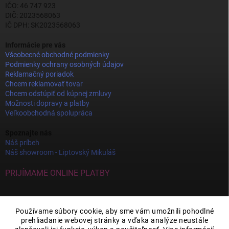
IČO: 46 747 923
DIČ: 2023568063
IČ DPH: SK2023568063
Informácie pre vás
Všeobecné obchodné podmienky
Podmienky ochrany osobných údajov
Reklamačný poriadok
Chcem reklamovať tovar
Chcem odstúpiť od kúpnej zmluvy
Možnosti dopravy a platby
Veľkoobchodná spolupráca
Spoznajte nás
Náš príbeh
Náš showroom - Liptovský Mikuláš
PRIJÍMAME ONLINE PLATBY
Používame súbory cookie, aby sme vám umožnili pohodlné
prehliadanie webovej stránky a vďaka analýze neustále