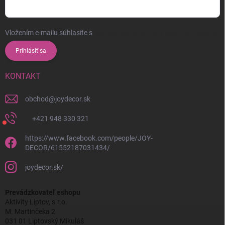
Vložením e-mailu súhlasíte s
podmienkami ochrany osobných údajov
Prihlásiť sa
KONTAKT
obchod
@
joydecor.sk
+421 948 330 321
https://www.facebook.com/people/JOY-
DECOR/61552187031434/
joydecor.sk/
Prevádzkovateľ eshopu
Aktivity Liptov, s.r.o.
M. Martinčeka 2
031 01 Liptovský Mikuláš