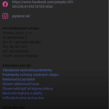
https://www.facebook.com/people/JOY-
DECOR/61552187031434/
joydecor.sk/
Prevádzkovateľ eshopu
Aktivity Liptov, s.r.o.
M. Martinčeka 2
031 01 Liptovský Mikuláš
IČO: 46 747 923
DIČ: 2023568063
IČ DPH: SK2023568063
Informácie pre vás
Všeobecné obchodné podmienky
Podmienky ochrany osobných údajov
Reklamačný poriadok
Chcem reklamovať tovar
Chcem odstúpiť od kúpnej zmluvy
Možnosti dopravy a platby
Veľkoobchodná spolupráca
Spoznajte nás