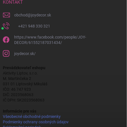
KONTAKT
obchod
@
joydecor.sk
+421 948 330 321
https://www.facebook.com/people/JOY-
DECOR/61552187031434/
joydecor.sk/
Prevádzkovateľ eshopu
Aktivity Liptov, s.r.o.
M. Martinčeka 2
031 01 Liptovský Mikuláš
IČO: 46 747 923
DIČ: 2023568063
IČ DPH: SK2023568063
Informácie pre vás
Všeobecné obchodné podmienky
Podmienky ochrany osobných údajov