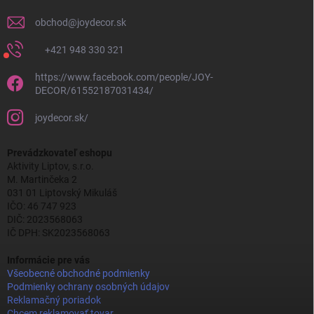
obchod
@
joydecor.sk
+421 948 330 321
https://www.facebook.com/people/JOY-
DECOR/61552187031434/
joydecor.sk/
Prevádzkovateľ eshopu
Aktivity Liptov, s.r.o.
M. Martinčeka 2
031 01 Liptovský Mikuláš
IČO: 46 747 923
DIČ: 2023568063
IČ DPH: SK2023568063
Informácie pre vás
Všeobecné obchodné podmienky
Podmienky ochrany osobných údajov
Reklamačný poriadok
Chcem reklamovať tovar