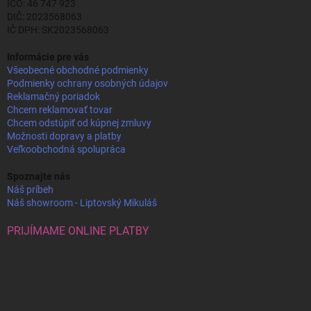
IČO: 46 747 923
DIČ: 2023568063
IČ DPH: SK2023568063
Informácie pre vás
Všeobecné obchodné podmienky
Podmienky ochrany osobných údajov
Reklamačný poriadok
Chcem reklamovať tovar
Chcem odstúpiť od kúpnej zmluvy
Možnosti dopravy a platby
Veľkoobchodná spolupráca
Spoznajte nás
Náš príbeh
Náš showroom - Liptovský Mikuláš
PRIJÍMAME ONLINE PLATBY