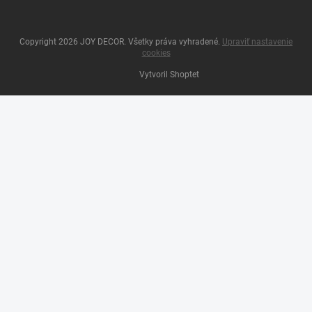
Copyright 2026
JOY DECOR
. Všetky práva vyhradené.
Upraviť nastavenie
cookies
Vytvoril Shoptet