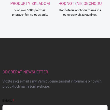
PRODUKTY SKLADOM
HODNOTENIE OBCHODU
Viac ako 6000 položiek
Hodnotenie obchodu máme iba
pripravených na odoslanie.
od overených zákazníkov.
Z
á
p
ä
t
i
e
ODOBERAŤ NEWSLETTER
Vložte svoj e-mail a my Vám budeme zasielať informácie o nových
produktoch na našom e-shope.
EMAIL