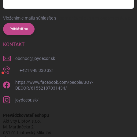
Vložením e-mailu súhlasíte s
podmienkami ochrany osobných údajov
Prihlásiť sa
KONTAKT
obchod
@
joydecor.sk
+421 948 330 321
https://www.facebook.com/people/JOY-
DECOR/61552187031434/
joydecor.sk/
Prevádzkovateľ eshopu
Aktivity Liptov, s.r.o.
M. Martinčeka 2
031 01 Liptovský Mikuláš