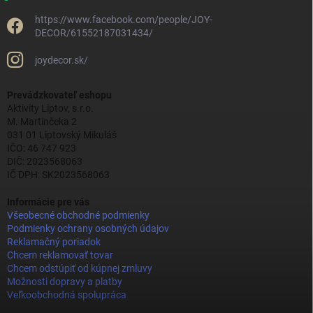
https://www.facebook.com/people/JOY-
DECOR/61552187031434/
joydecor.sk/
Prevádzkovateľ eshopu
Aktivity Liptov, s.r.o.
M. Martinčeka 2
031 01 Liptovský Mikuláš
IČO: 46 747 923
DIČ: 2023568063
IČ DPH: SK2023568063
Informácie pre vás
Všeobecné obchodné podmienky
Podmienky ochrany osobných údajov
Reklamačný poriadok
Chcem reklamovať tovar
Chcem odstúpiť od kúpnej zmluvy
Možnosti dopravy a platby
Veľkoobchodná spolupráca