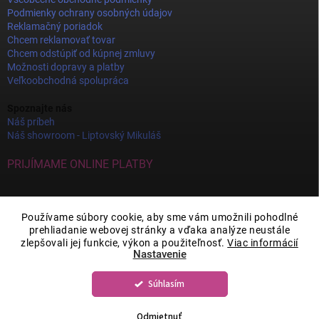
Podmienky ochrany osobných údajov
Reklamačný poriadok
Chcem reklamovať tovar
Chcem odstúpiť od kúpnej zmluvy
Možnosti dopravy a platby
Veľkoobchodná spolupráca
Spoznajte nás
Náš príbeh
Náš showroom - Liptovský Mikuláš
PRIJÍMAME ONLINE PLATBY
Používame súbory cookie, aby sme vám umožnili pohodlné
prehliadanie webovej stránky a vďaka analýze neustále
zlepšovali jej funkcie, výkon a použiteľnosť.
Viac informácií
Nastavenie
Súhlasím
Copyright 2026
JOY DECOR
. Všetky práva vyhradené.
Upraviť nastavenie
cookies
Odmietnuť