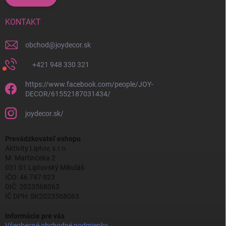
KONTAKT
obchod
@
joydecor.sk
+421 948 330 321
https://www.facebook.com/people/JOY-
DECOR/61552187031434/
joydecor.sk/
Prevádzkovateľ eshopu
Aktivity Liptov, s.r.o.
M. Martinčeka 2
031 01 Liptovský Mikuláš
IČO: 46 747 923
DIČ: 2023568063
IČ DPH: SK2023568063
Informácie pre vás
Všeobecné obchodné podmienky