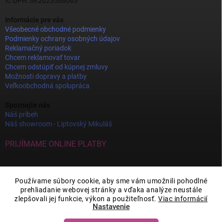
IČ DPH: SK2023568063
Informácie pre vás
Všeobecné obchodné podmienky
Podmienky ochrany osobných údajov
Reklamačný poriadok
Chcem reklamovať tovar
Chcem odstúpiť od kúpnej zmluvy
Možnosti dopravy a platby
Veľkoobchodná spolupráca
Spoznajte nás
Náš príbeh
Náš showroom - Liptovský Mikuláš
PRIJÍMAME ONLINE PLATBY
Používame súbory cookie, aby sme vám umožnili pohodlné
prehliadanie webovej stránky a vďaka analýze neustále
zlepšovali jej funkcie, výkon a použiteľnosť.
Viac informácií
Nastavenie