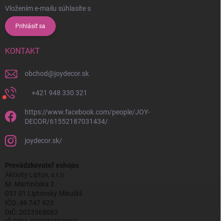
Vložením e-mailu súhlasíte s
podmienkami ochrany osobných údajov
Prihlásiť sa
KONTAKT
obchod
@
joydecor.sk
+421 948 330 321
https://www.facebook.com/people/JOY-
DECOR/61552187031434/
joydecor.sk/
Prevádzkovateľ eshopu
Aktivity Liptov, s.r.o.
M. Martinčeka 2
031 01 Liptovský Mikuláš
IČO: 46 747 923
DIČ: 2023568063