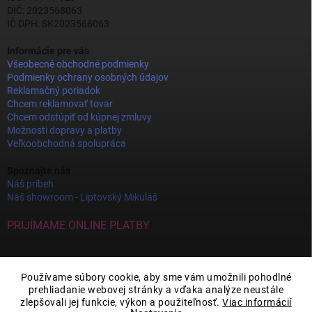
DIČ: 2023568063
IČ DPH: SK2023568063
Informácie pre vás
Všeobecné obchodné podmienky
Podmienky ochrany osobných údajov
Reklamačný poriadok
Chcem reklamovať tovar
Chcem odstúpiť od kúpnej zmluvy
Možnosti dopravy a platby
Veľkoobchodná spolupráca
Spoznajte nás
Náš príbeh
Náš showroom - Liptovský Mikuláš
PRIJÍMAME ONLINE PLATBY
Používame súbory cookie, aby sme vám umožnili pohodlné
prehliadanie webovej stránky a vďaka analýze neustále
zlepšovali jej funkcie, výkon a použiteľnosť.
Viac informácií