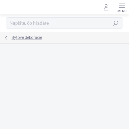
Prejsť
na
obsah
Hľadať
Bytové dekorácie