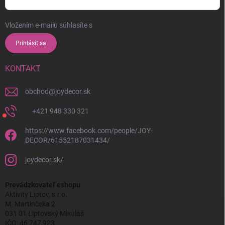
Vložením e-mailu súhlasíte s
podmienkami ochrany osobných údajov
Prihlásiť sa
KONTAKT
obchod
@
joydecor.sk
+421 948 330 321
https://www.facebook.com/people/JOY-
DECOR/61552187031434/
joydecor.sk/
Prevádzkovateľ eshopu
Aktivity Liptov, s.r.o.
M. Martinčeka 2
031 01 Liptovský Mikuláš
IČO: 46 747 923