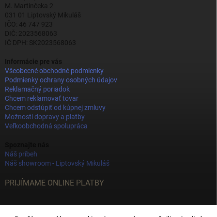
M. Martinčeka 2
031 01 Liptovský Mikuláš
IČO: 46 747 923
DIČ: 2023568063
IČ DPH: SK2023568063
Informácie pre vás
Všeobecné obchodné podmienky
Podmienky ochrany osobných údajov
Reklamačný poriadok
Chcem reklamovať tovar
Chcem odstúpiť od kúpnej zmluvy
Možnosti dopravy a platby
Veľkoobchodná spolupráca
Spoznajte nás
Náš príbeh
Náš showroom - Liptovský Mikuláš
PRIJÍMAME ONLINE PLATBY