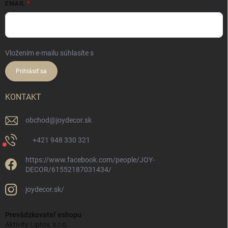
EMAIL
Vložením e-mailu súhlasíte s
podmienkami ochrany osobných údajov
Prihlásiť sa
KONTAKT
obchod
@
joydecor.sk
+421 948 330 321
https://www.facebook.com/people/JOY-
DECOR/61552187031434/
joydecor.sk/
Prevádzkovateľ eshopu
Aktivity Liptov, s.r.o.