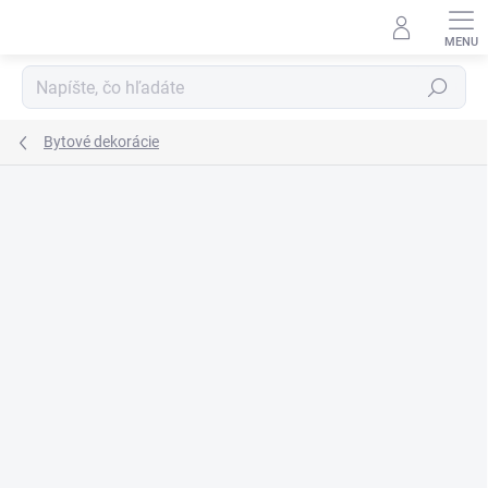
Prejsť
na
obsah
Hľadať
Bytové dekorácie