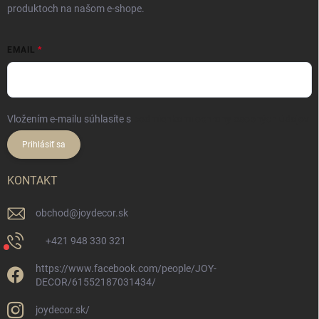
produktoch na našom e-shope.
EMAIL
Vložením e-mailu súhlasíte s
podmienkami ochrany osobných údajov
Prihlásiť sa
KONTAKT
obchod
@
joydecor.sk
+421 948 330 321
https://www.facebook.com/people/JOY-
DECOR/61552187031434/
joydecor.sk/