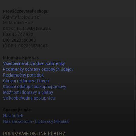
Prevádzkovateľ eshopu
Aktivity Liptov, s.r.o.
M. Martinčeka 2
031 01 Liptovský Mikuláš
IČO: 46 747 923
DIČ: 2023568063
IČ DPH: SK2023568063
Informácie pre vás
Všeobecné obchodné podmienky
Podmienky ochrany osobných údajov
Reklamačný poriadok
Chcem reklamovať tovar
Chcem odstúpiť od kúpnej zmluvy
Možnosti dopravy a platby
Veľkoobchodná spolupráca
Spoznajte nás
Náš príbeh
Náš showroom - Liptovský Mikuláš
PRIJÍMAME ONLINE PLATBY