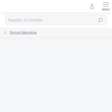
Prejsť
na
obsah
Hľadať
Bytové dekorácie