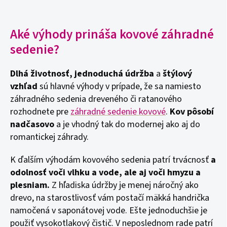
Aké výhody prináša kovové záhradné
sedenie?
Dlhá životnosť, jednoduchá údržba
a
štýlový
vzhľad
sú hlavné výhody v prípade, že sa namiesto
záhradného sedenia dreveného či ratanového
rozhodnete pre
záhradné sedenie kovové
.
Kov pôsobí
nadčasovo
a je vhodný tak do modernej ako aj do
romantickej záhrady.
K ďalším výhodám kovového sedenia patrí trvácnosť
a
odolnosť voči vlhku a vode, ale aj voči hmyzu a
plesniam.
Z hľadiska údržby je menej náročný ako
drevo, na starostlivosť vám postačí mäkká handrička
namočená v saponátovej vode. Ešte jednoduchšie je
použiť vysokotlakový čistič. V neposlednom rade patrí