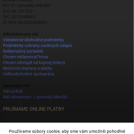
031 01 Liptovský Mikuláš
IČO: 46 747 923
DIČ: 2023568063
IČ DPH: SK2023568063
Informácie pre vás
Všeobecné obchodné podmienky
Podmienky ochrany osobných údajov
Reklamačný poriadok
Chcem reklamovať tovar
Chcem odstúpiť od kúpnej zmluvy
Možnosti dopravy a platby
Veľkoobchodná spolupráca
Spoznajte nás
Náš príbeh
Náš showroom - Liptovský Mikuláš
PRIJÍMAME ONLINE PLATBY
Používame súbory cookie, aby sme vám umožnili pohodlné