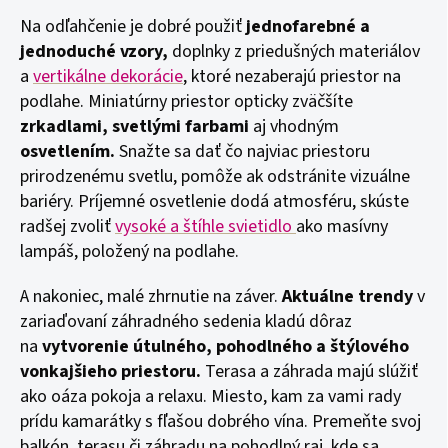
Na odľahčenie je dobré použiť
jednofarebné a
jednoduché vzory,
doplnky z priedušných materiálov
a
vertikálne dekorácie
, ktoré nezaberajú priestor na
podlahe. Miniatúrny priestor opticky zväčšíte
zrkadlami, svetlými farbami
aj vhodným
osvetlením.
Snažte sa dať čo najviac priestoru
prirodzenému svetlu, pomôže ak odstránite vizuálne
bariéry. Príjemné osvetlenie dodá atmosféru, skúste
radšej zvoliť
vysoké a štíhle svietidlo
ako masívny
lampáš, položený na podlahe.
A nakoniec, malé zhrnutie na záver.
Aktuálne trendy
v
zariaďovaní záhradného sedenia kladú dôraz
na
vytvorenie útulného, pohodlného a štýlového
vonkajšieho priestoru.
Terasa a záhrada majú slúžiť
ako oáza pokoja a relaxu. Miesto, kam za vami rady
prídu kamarátky s fľašou dobrého vína. Premeňte svoj
balkón, terasu či záhradu na pohodlný raj, kde sa