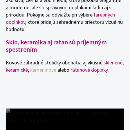
ako sivá, čierna alebo hnedá, ktoré pôsobia elegantne
a moderne, ale so správnymi doplnkami ladia aj s
prírodou. Pokojne sa odviažte pri výbere
farebných
doplnkov
, ktoré pridajú záhradnému priestoru vizuálnu
hodnotu.
Sklo, keramika aj ratan sú príjemným
spestrením
Kovové záhradné stoličky obohatia aj vkusné
sklenené
,
keramické
,
kameninové
alebo
ratanové doplnky
.