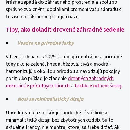
krásne zapadá do záhradného prostredia a spolu so
správne zvolenými doplnkami premení vašu záhradu či
terasu na súkromnú pokojnú oázu.
Tipy, ako doladiť drevené záhradné sedenie
Vsaďte na prírodné farby
V trendoch na rok 2025 dominujú neutrálne a prírodné
tóny ako je zelená, hnedá, béžová, sivá a modrá -
harmonizujú s okolitou prírodou a navodzujú pokojný
pocit. Ako príklad je zladenie
drobných záhradných
dekorácií v prírodných tónoch
a
textilu v odtieni šedej
.
Nosí sa minimalistický dizajn
Uprednostňujú sa skôr jednoduché, čisté línie a
minimalistický dizajn bez zbytočných ozdôb. Sú to
aktuálne trendy, nie mantra, ktorej sa treba držať. Ak