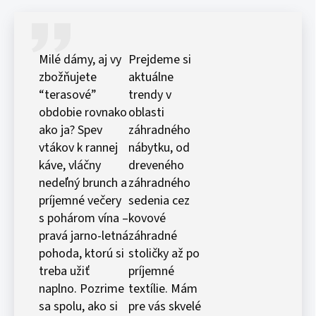
Milé dámy, aj vy
Prejdeme si
zbožňujete
aktuálne
“terasové”
trendy v
obdobie rovnako
oblasti
ako ja? Spev
záhradného
vtákov k rannej
nábytku, od
káve, vláčny
dreveného
nedeľný brunch a
záhradného
príjemné večery
sedenia cez
s pohárom vína –
kovové
pravá jarno-letná
záhradné
pohoda, ktorú si
stoličky až po
treba užiť
príjemné
naplno. Pozrime
textílie. Mám
sa spolu, ako si
pre vás skvelé