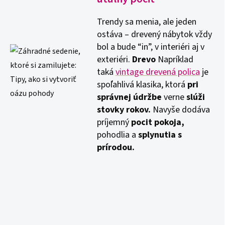
Trendy sa menia, ale jeden
ostáva – drevený nábytok vždy
bol a bude “in”, v interiéri aj v
exteriéri.
Drevo
Napríklad
taká
vintage drevená polica
je
spoľahlivá klasika, ktorá
pri
správnej údržbe
verne
slúži
stovky rokov.
Navyše dodáva
príjemný
pocit pokoja,
pohodlia a
splynutia s
prírodou.