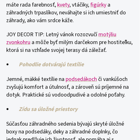
máte rada farebnosť,
kvety
, vtáčiky,
figúrky
a
záhradných trpaslíkov, neváhajte si ich umiestniť do
záhrady, ako vám srdce káže.
JOY DECOR TIP: Letný vánok rozozvučí
motýliu
zvonkohru
a môže byť milým darčekom pre hostiteľku,
ktorá si na vzhľade svojej terasy dá záležať.
Pohodlie dotvárajú textílie
Jemné, mäkké textílie na
podsedákoch
či vankúšoch
zvyšujú komfort a útulnosť, a zároveň sú príjemné na
dotyk. Praktické sú vodoodpudivé a odolné poťahy.
Zídu sa úložné priestory
Súčasťou záhradného sedenia bývajú skryté úložné
boxy na podsedáky, deky a záhradné doplnky, čo
jednak predlžuje ich životnosť, ale pomáha aj s