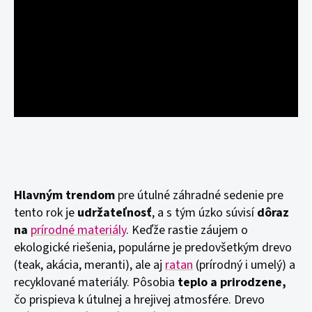
Hlavným trendom
pre útulné záhradné sedenie pre
tento rok je
udržateľnosť
, a s tým úzko súvisí
dôraz
na
prírodné materiály
. Keďže rastie záujem o
ekologické riešenia, populárne je predovšetkým drevo
(teak, akácia, meranti), ale aj
ratan
(prírodný i umelý) a
recyklované materiály. Pôsobia
teplo a prirodzene,
čo prispieva k útulnej a hrejivej atmosfére. Drevo