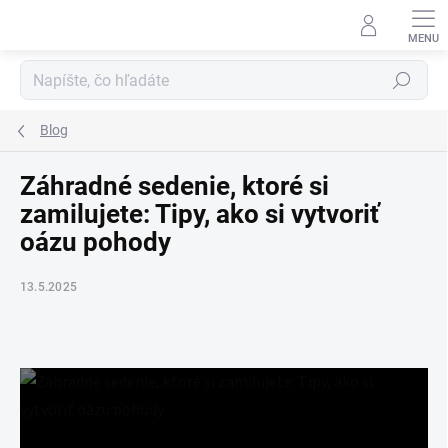
Prejsť
na
obsah
Hľadať
Blog
Záhradné sedenie, ktoré si
zamilujete: Tipy, ako si vytvoriť
oázu pohody
13.5.2025