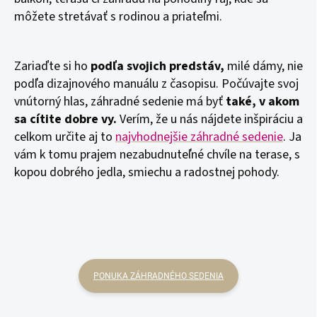
môžete stretávať s rodinou a priateľmi.
Zariaďte si ho
podľa svojich predstáv,
milé dámy, nie
podľa dizajnového manuálu z časopisu. Počúvajte svoj
vnútorný hlas, záhradné sedenie má byť
také, v akom
sa cítite dobre vy.
Verím, že u nás nájdete inšpiráciu a
celkom určite aj to
najvhodnejšie záhradné sedenie
. Ja
vám k tomu prajem nezabudnuteľné chvíle na terase, s
kopou dobrého jedla, smiechu a radostnej pohody.
PONUKA ZÁHRADNÉHO SEDENIA