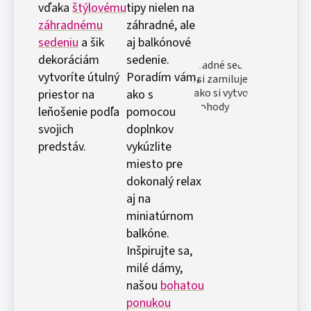
vďaka
štýlovému
tipy nielen na
záhradnému
záhradné, ale
sedeniu
a šik
aj balkónové
dekoráciám
sedenie.
vytvoríte útulný
Poradím vám,
priestor na
ako s
leňošenie podľa
pomocou
svojich
doplnkov
predstáv.
vykúzlite
miesto pre
dokonalý relax
aj na
miniatúrnom
balkóne.
Inšpirujte sa,
milé dámy,
našou
bohatou
ponukou