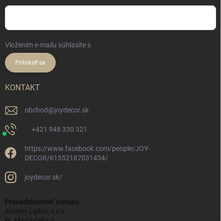
Vložením e-mailu súhlasíte s
podmienkami ochrany osobných údajov
Prihlásiť sa
KONTAKT
obchod
@
joydecor.sk
+421 948 330 321
https://www.facebook.com/people/JOY-
DECOR/61552187031434/
joydecor.sk/
Prevádzkovateľ eshopu
Aktivity Liptov, s.r.o.
M. Martinčeka 2