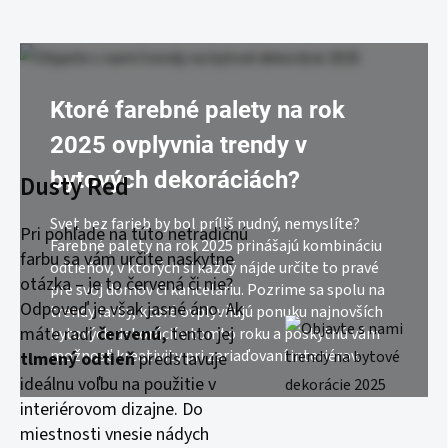
Ktoré farebné palety na rok
2025 ovplyvnia trendy v
bytových dekoráciách?
Dusty Red
Svet bez farieb by bol príliš nudný, nemyslíte?
Pri pohľade na túto netradičnú
Farebné palety na rok 2025 prinášajú kombináciu
farbu sa vám určite naskytne
odtieňov, v ktorých si každý nájde určite to pravé
otázka – je to červená či nie?
pre svoj domov či kanceláriu. Pozrime sa spolu na
Odpoveď je však jasné áno. Ak
trendy farby, ktoré ovplyvňujú ponuku najnovších
máte radi
červenú,
tento jej
bytových dekorácií v tomto roku a poskytnú vám
možnosť kreativity pri zariaďovaní interiérov.
tlmený odtieň
predstavuje
ideálnu voľbu na použitie v
interiérovom dizajne. Do
miestnosti vnesie nádych