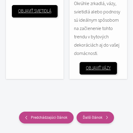
Okrúhle zrkadlá, vázy,
OBJAVIŤ SVIETIDLÁ
svietidlá alebo podnosy
sú ideálnym spôsobom
na začlenenie tohto
trendu v bytových
dekoráciách aj do vašej
domácnosti.
OBJAVIŤ VÁZY
Predchádzajúci článok
Ďalší článok