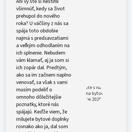
Ani vy ste si nestihli
všimnúť, kedy sa život
prehupol do nového
roka? U väčšiny z nás sa
spája toto obdobie
najmä s predsavzatiami
a veľkým odhodlaním na
ich splnenie. Nebudem
vám klamať, aj ja som si
ich zopár dal. Predtým,
ako sa im začnem naplno
venovať, sa však s vami
musím podeliť o
omnoho dôležitejšie
poznatky, ktoré nás
spájajú. Keďže viem, že
milujete bytové doplnky
rovnako ako ja, dal som