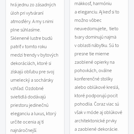
mäkkosť, harmóniu
hrá jednu zo zásadných
a eleganciu. Aj keď si to
úloh pri vytváraní
možno vôbec
atmosféry. A my s nimi
neuvedomujete, tieto
plne súhlasíme.
tvary dominujú najmä
Sklenené lustre budú
v oblasti nábytku. Sú to
patriť v tomto roku
presne tie mierne
medzi trendy v bytových
zaoblené opierky na
dekoráciách, ktoré si
pohovkách, oválne
získajú obľubu pre svoj
konferenčné stolíky
umelecký a sochársky
alebo oblúkové kreslá,
vzhľad. Ozdobné
ktoré podporujú pocit
svietidlá dodávajú
pohodlia. Čoraz viac sú
priestoru jedinečnú
však v móde aj oblúkové
eleganciu a luxus, ktorý
architektonické prvky
určite ocenia aj tí
a zaoblené dekorácie.
najnáročnejší.