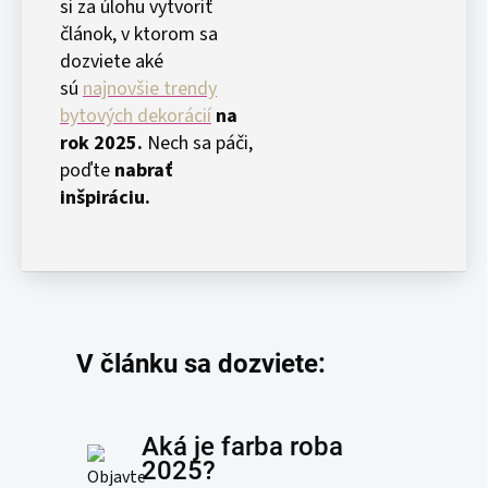
si za úlohu vytvoriť
článok, v ktorom sa
dozviete aké
sú
najnovšie trendy
bytových dekorácií
na
rok 2025.
Nech sa páči,
poďte
nabrať
inšpiráciu.
V článku sa dozviete:
Aká je farba roba
2025?