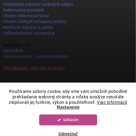
Podmienky ochrany osobných údajov
Reklamačný poriadok
Chcem reklamovať tovar
Chcem odstúpiť od kúpnej zmluvy
Možnosti dopravy a platby
Veľkoobchodná spolupráca
Spoznajte nás
Náš príbeh
Náš showroom - Liptovský Mikuláš
PRIJÍMAME ONLINE PLATBY
Používame súbory cookie, aby sme vám umožnili pohodlné
prehliadanie webovej stránky a vďaka analýze neustále
zlepšovali jej funkcie, výkon a použiteľnosť.
Viac informácií
Nastavenie
Súhlasím
Copyright 2026
JOY DECOR
. Všetky práva vyhradené.
Upraviť nastavenie
cookies
Odmietnuť