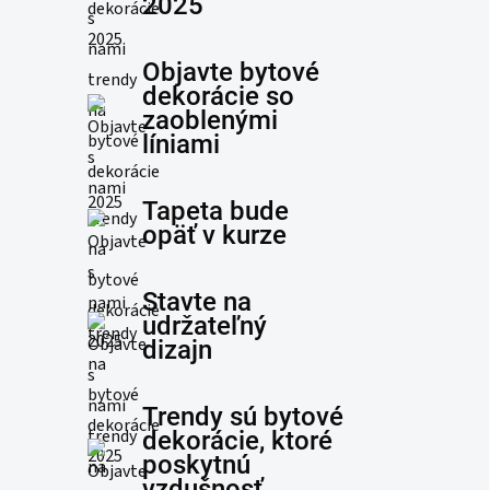
2025
Objavte bytové
dekorácie so
zaoblenými
líniami
Tapeta bude
opäť v kurze
Stavte na
udržateľný
dizajn
Trendy sú bytové
dekorácie, ktoré
poskytnú
vzdušnosť