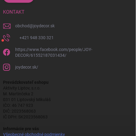
KONTAKT
obchod
@
joydecor.sk
+421 948 330 321
https://www.facebook.com/people/JOY-
DECOR/61552187031434/
joydecor.sk/
Prevádzkovateľ eshopu
Aktivity Liptov, s.r.o.
M. Martinčeka 2
031 01 Liptovský Mikuláš
IČO: 46 747 923
DIČ: 2023568063
IČ DPH: SK2023568063
Informácie pre vás
Všeobecné obchodné podmienky