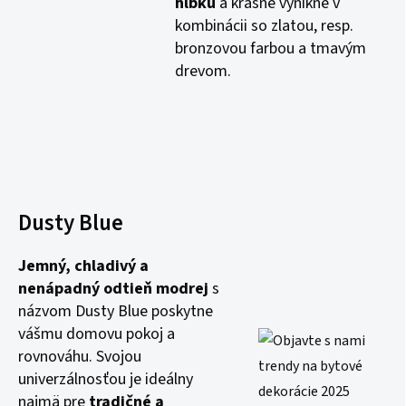
hĺbku
a krásne vynikne v
kombinácii so zlatou, resp.
bronzovou farbou a tmavým
drevom.
Dusty Blue
Jemný, chladivý a
nenápadný
odtieň modrej
s
názvom Dusty Blue poskytne
vášmu domovu pokoj a
rovnováhu. Svojou
univerzálnosťou je ideálny
najmä pre
tradičné a