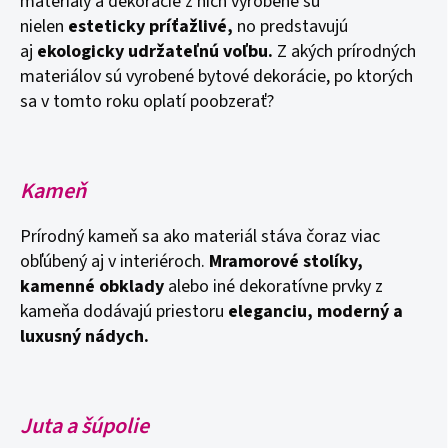
materiály a dekorácie z nich vyrobené sú
nielen
esteticky príťažlivé,
no predstavujú
aj
ekologicky udržateľnú voľbu.
Z akých prírodných
materiálov sú vyrobené bytové dekorácie, po ktorých
sa v tomto roku oplatí poobzerať?
Kameň
Prírodný kameň sa ako materiál stáva čoraz viac
obľúbený aj v interiéroch.
Mramorové stolíky,
kamenné obklady
alebo iné dekoratívne prvky z
kameňa dodávajú priestoru
eleganciu, moderný a
luxusný nádych.
Juta a šúpolie