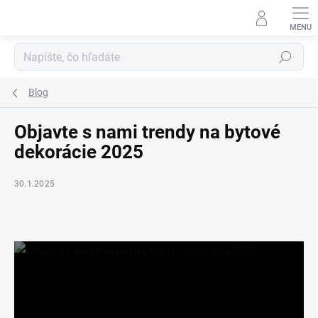
Prejsť
na
obsah
Hľadať
Blog
Objavte s nami trendy na bytové
dekorácie 2025
30.1.2025