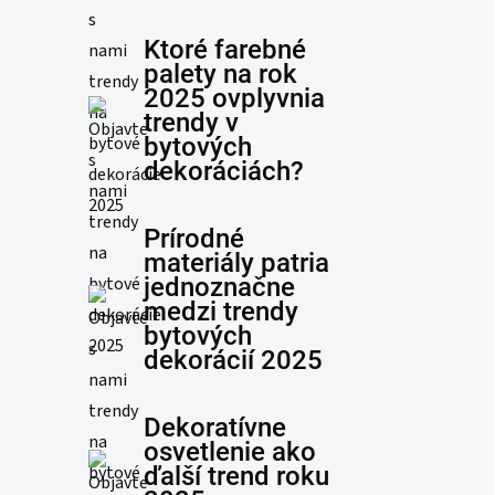
Ktoré farebné
palety na rok
2025 ovplyvnia
trendy v
bytových
dekoráciách?
Prírodné
materiály patria
jednoznačne
medzi trendy
bytových
dekorácií 2025
Dekoratívne
osvetlenie ako
ďalší trend roku