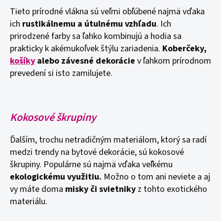
Tieto prírodné vlákna sú veľmi obľúbené najmä vďaka
ich
rustikálnemu a útulnému vzhľadu
. Ich
prirodzené farby sa ľahko kombinujú a hodia sa
prakticky k akémukoľvek štýlu zariadenia.
Koberčeky,
košíky
alebo závesné dekorácie
v ľahkom prírodnom
prevedení si isto zamilujete.
Kokosové škrupiny
Ďalším, trochu netradičným materiálom, ktorý sa radí
medzi trendy na bytové dekorácie, sú kokosové
škrupiny. Populárne sú najmä vďaka veľkému
ekologickému využitiu.
Možno o tom ani neviete a aj
vy máte doma
misky či svietniky
z tohto exotického
materiálu.