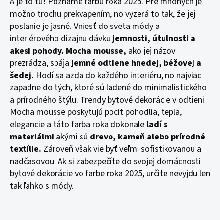
A je to tu! Poznáme farbu roka 2025. Pre mnohých je
možno trochu prekvapením, no vyzerá to tak, že jej
poslanie je jasné. Vniesť do sveta módy a
interiérového dizajnu dávku
jemnosti, útulnosti a
akesi pohody.
Mocha mousse,
ako jej názov
prezrádza, spája
jemné odtiene hnedej, béžovej a
šedej.
Hodí sa azda do každého interiéru, no najviac
zapadne do tých, ktoré sú ladené do minimalistického
a prírodného štýlu. Trendy bytové dekorácie v odtieni
Mocha mousse poskytujú pocit pohodlia, tepla,
elegancie a táto farba roka dokonale
ladí s
materiálmi
akými sú
drevo, kameň alebo prírodné
textílie.
Zároveň však vie byť veľmi sofistikovanou a
nadčasovou. Ak si zabezpečíte do svojej domácnosti
bytové dekorácie vo farbe roka 2025, určite nevyjdu len
tak ľahko s módy.