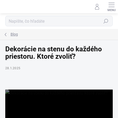
Prejsť
na
obsah
Hľadať
Blog
Dekorácie na stenu do každého
priestoru. Ktoré zvoliť?
28.1.2025