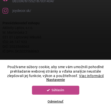
DECOR/61552187031434/
joydecor.sk/
Prevádzkovateľ eshopu
Aktivity Liptov, s.r.o.
M. Martinčeka 2
031 01 Liptovský Mikuláš
IČO: 46 747 923
DIČ: 2023568063
IČ DPH: SK2023568063
Informácie pre vás
Všeobecné obchodné podmienky
Používame súbory cookie, aby sme vám umožnili pohodlné
Podmienky ochrany osobných údajov
prehliadanie webovej stránky a vďaka analýze neustále
Reklamačný poriadok
zlepšovali jej funkcie, výkon a použiteľnosť.
Viac informácií
Nastavenie
Chcem reklamovať tovar
Chcem odstúpiť od kúpnej zmluvy
Možnosti dopravy a platby
Súhlasím
Veľkoobchodná spolupráca
Odmietnuť
Spoznajte nás
Náš príbeh