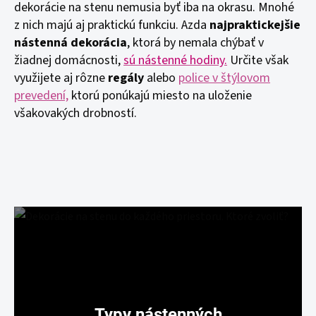
dekorácie na stenu nemusia byť iba na okrasu. Mnohé
z nich majú aj praktickú funkciu. Azda
najpraktickejšie
nástenná dekorácia
, ktorá by nemala chýbať v
žiadnej domácnosti,
sú nástenné hodiny.
Určite však
využijete aj rôzne
regály
alebo
police v štýlovom
prevedení,
ktorú ponúkajú miesto na uloženie
všakovakých drobností.
Typy nástenných