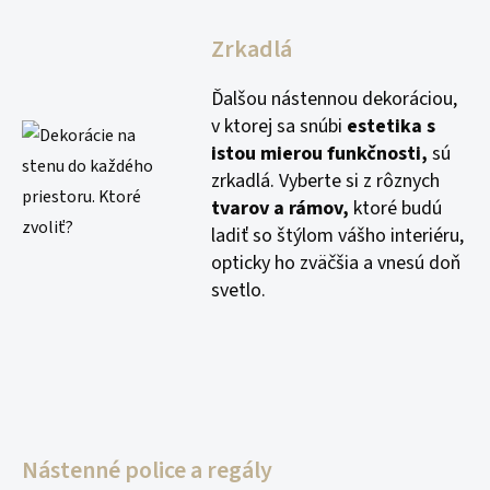
Zrkadlá
Ďalšou nástennou dekoráciou,
v ktorej sa snúbi
estetika s
istou mierou funkčnosti,
sú
zrkadlá. Vyberte si z rôznych
tvarov a rámov,
ktoré budú
ladiť so štýlom vášho interiéru,
opticky ho zväčšia a vnesú doň
svetlo.
Nástenné police a regály