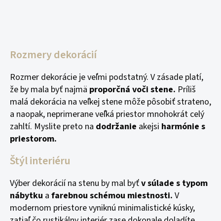
Rozmery dekorácií
Rozmer dekorácie je veľmi podstatný. V zásade platí,
že by mala byť najmä
proporčná voči stene.
Príliš
malá dekorácia na veľkej stene môže pôsobiť strateno,
a naopak, neprimerane veľká priestor mnohokrát celý
zahltí. Myslite preto na
dodržanie
akejsi
harmónie s
priestorom.
Štýl interiéru
Výber dekorácií na stenu by mal byť
v súlade s typom
nábytku
a
farebnou schémou miestnosti.
V
modernom priestore vyniknú minimalistické kúsky,
zatiaľ čo rustikálny interiér zase dokonale doladíte