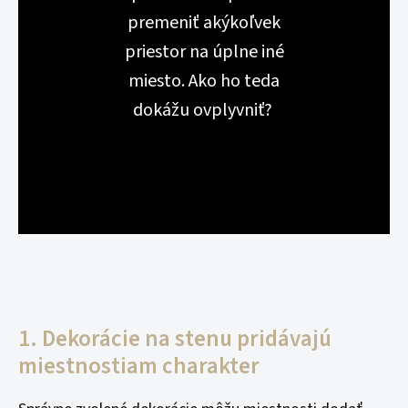
premeniť akýkoľvek
priestor na úplne iné
miesto. Ako ho teda
dokážu ovplyvniť?
1. Dekorácie na stenu pridávajú
miestnostiam charakter