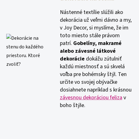
Nástenné textílie slúžili ako
dekorácia už veľmi dávno a my,
v Joy Decor, si myslíme, že im
toto miesto stále právom
patrí.
Gobelíny, makramé
alebo závesné látkové
dekorácie
dokážu zútulniť
každú miestnosť a sú skvelá
voľba pre bohémsky štýl. Ten
určite vo svojej obývačke
dosiahnete napríklad s krásnou
závesnou dekoráciou feliza
v
boho štýle.