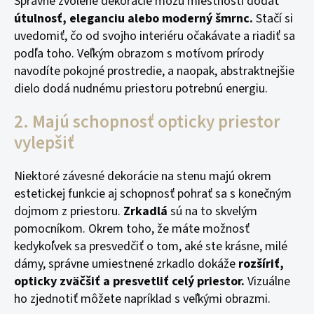
Správne zvolené dekorácie môžu miestnosti dodať
útulnosť, eleganciu alebo moderný šmrnc.
Stačí si
uvedomiť, čo od svojho interiéru očakávate a riadiť sa
podľa toho. Veľkým obrazom s motívom prírody
navodíte pokojné prostredie, a naopak, abstraktnejšie
dielo dodá nudnému priestoru potrebnú energiu.
2. Majú schopnosť opticky priestor
vylepšiť
Niektoré závesné dekorácie na stenu majú okrem
estetickej funkcie aj schopnosť pohrať sa s konečným
dojmom z priestoru.
Zrkadlá
sú na to skvelým
pomocníkom. Okrem toho, že máte možnosť
kedykoľvek sa presvedčiť o tom, aké ste krásne, milé
dámy, správne umiestnené zrkadlo dokáže
rozšíriť,
opticky zväčšiť a presvetliť celý priestor.
Vizuálne
ho zjednotiť môžete napríklad s veľkými obrazmi.