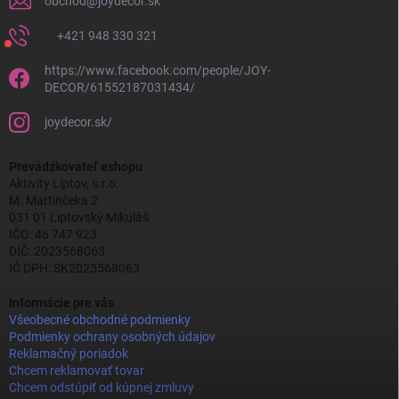
obchod
@
joydecor.sk
+421 948 330 321
https://www.facebook.com/people/JOY-
DECOR/61552187031434/
joydecor.sk/
Prevádzkovateľ eshopu
Aktivity Liptov, s.r.o.
M. Martinčeka 2
031 01 Liptovský Mikuláš
IČO: 46 747 923
DIČ: 2023568063
IČ DPH: SK2023568063
Informácie pre vás
Všeobecné obchodné podmienky
Podmienky ochrany osobných údajov
Reklamačný poriadok
Chcem reklamovať tovar
Chcem odstúpiť od kúpnej zmluvy