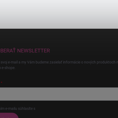
BERAŤ NEWSLETTER
 svoj e-mail a my Vám budeme zasielať informácie o nových produktoch 
 e-shope.
ím e-mailu súhlasíte s
podmienkami ochrany osobných údajov