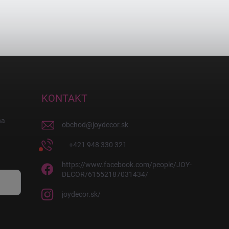
KONTAKT
na
obchod
@
joydecor.sk
+421 948 330 321
https://www.facebook.com/people/JOY-
DECOR/61552187031434/
joydecor.sk/