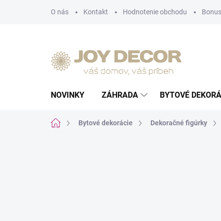
Prejsť
O nás
Kontakt
Hodnotenie obchodu
Bonus
na
obsah
NOVINKY
ZÁHRADA
BYTOVÉ DEKORÁ
Domov
Bytové dekorácie
Dekoračné figúrky