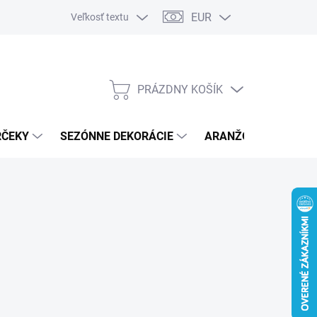
EUR
Veľkosť textu
PRÁZDNY KOŠÍK
NÁKUPNÝ
KOŠÍK
RČEKY
SEZÓNNE DEKORÁCIE
ARANŽOVACÍ MATER