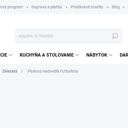
ový program
Doprava a platba
Predávané značky
Blog
Hľadať
CIE
KUCHYŇA A STOLOVANIE
NÁBYTOK
DA
Zvieratá
Plyšový medvedík Futbalista