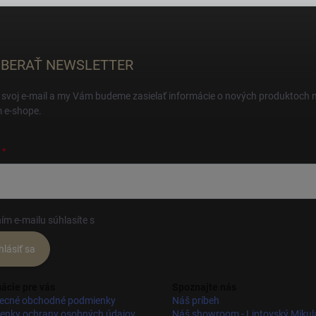
BERAŤ NEWSLETTER
 svoj e-mail a my Vám budeme zasielať informácie o nových produktoch 
 e-shope.
ím e-mailu súhlasíte s
podmienkami ochrany osobných údajov
hlásiť sa
ácie pre vás
Spoznajte nás
ecné obchodné podmienky
Náš príbeh
enky ochrany osobných údajov
Náš showroom - Liptovský Mikul