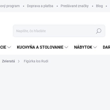
ový program
Doprava a platba
Predávané značky
Blog
Hľadať
CIE
KUCHYŇA A STOLOVANIE
NÁBYTOK
DA
Zvieratá
Figúrka los Rudi