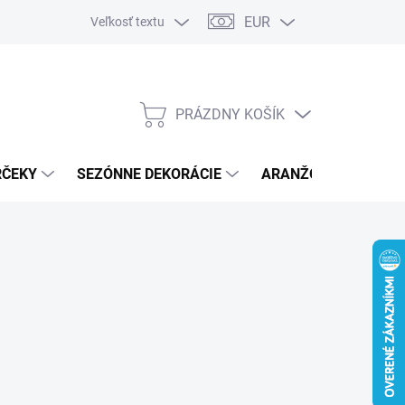
EUR
Veľkosť textu
PRÁZDNY KOŠÍK
NÁKUPNÝ
KOŠÍK
RČEKY
SEZÓNNE DEKORÁCIE
ARANŽOVACÍ MATER