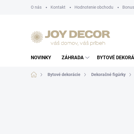
Prejsť
O nás
Kontakt
Hodnotenie obchodu
Bonus
na
obsah
NOVINKY
ZÁHRADA
BYTOVÉ DEKORÁ
Domov
Bytové dekorácie
Dekoračné figúrky