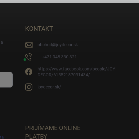
KONTAKT
na
obchod
@
joydecor.sk
+421 948 330 321
https://www.facebook.com/people/JOY-
DECOR/61552187031434/
joydecor.sk/
PRIJÍMAME ONLINE
PLATBY
áš