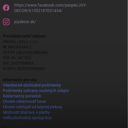
https://www.facebook.com/people/JOY-
DECOR/61552187031434/
joydecor.sk/
Prevádzkovateľ eshopu
Aktivity Liptov, s.r.o.
M. Martinčeka 2
031 01 Liptovský Mikuláš
IČO: 46 747 923
DIČ: 2023568063
IČ DPH: SK2023568063
Informácie pre vás
Všeobecné obchodné podmienky
Podmienky ochrany osobných údajov
Reklamačný poriadok
Chcem reklamovať tovar
Chcem odstúpiť od kúpnej zmluvy
Možnosti dopravy a platby
Veľkoobchodná spolupráca