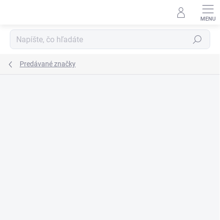
Prejsť
na
obsah
Hľadať
Predávané značky