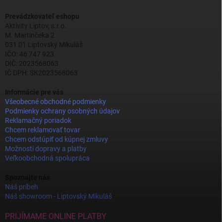
Prevádzkovateľ eshopu
Aktivity Liptov, s.r.o.
M. Martinčeka 2
031 01 Liptovský Mikuláš
IČO: 46 747 923
DIČ: 2023568063
IČ DPH: SK2023568063
Informácie pre vás
Všeobecné obchodné podmienky
Podmienky ochrany osobných údajov
Reklamačný poriadok
Chcem reklamovať tovar
Chcem odstúpiť od kúpnej zmluvy
Možnosti dopravy a platby
Veľkoobchodná spolupráca
Spoznajte nás
Náš príbeh
Náš showroom - Liptovský Mikuláš
PRIJÍMAME ONLINE PLATBY