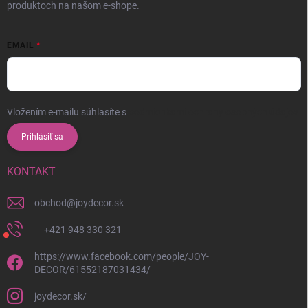
produktoch na našom e-shope.
EMAIL
Vložením e-mailu súhlasíte s
podmienkami ochrany osobných údajov
Prihlásiť sa
KONTAKT
obchod
@
joydecor.sk
+421 948 330 321
https://www.facebook.com/people/JOY-
DECOR/61552187031434/
joydecor.sk/