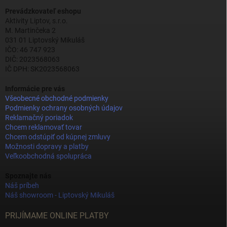
Prevádzkovateľ eshopu
Aktivity Liptov, s.r.o.
M. Martinčeka 2
031 01 Liptovský Mikuláš
IČO: 46 747 923
DIČ: 2023568063
IČ DPH: SK2023568063
Informácie pre vás
Všeobecné obchodné podmienky
Podmienky ochrany osobných údajov
Reklamačný poriadok
Chcem reklamovať tovar
Chcem odstúpiť od kúpnej zmluvy
Možnosti dopravy a platby
Veľkoobchodná spolupráca
Spoznajte nás
Náš príbeh
Náš showroom - Liptovský Mikuláš
PRIJÍMAME ONLINE PLATBY