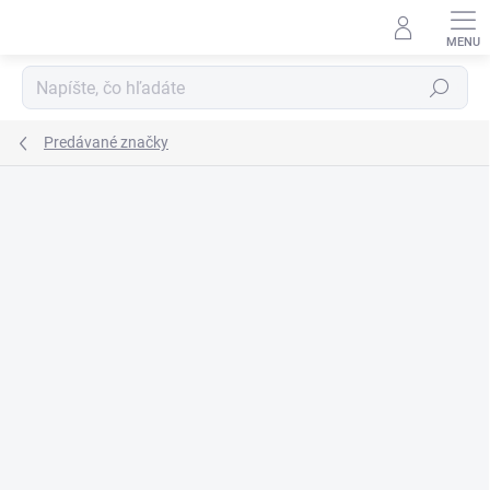
Prejsť
na
obsah
Hľadať
Predávané značky