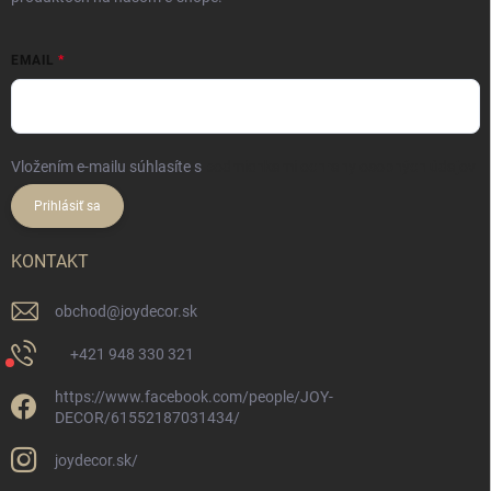
EMAIL
Vložením e-mailu súhlasíte s
podmienkami ochrany osobných údajov
Prihlásiť sa
KONTAKT
obchod
@
joydecor.sk
+421 948 330 321
https://www.facebook.com/people/JOY-
DECOR/61552187031434/
joydecor.sk/