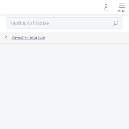
Prejsť
na
obsah
Hľadať
Závesné dekorácie