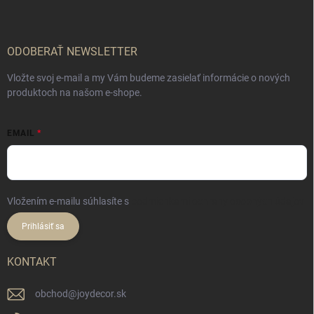
ä
t
i
e
ODOBERAŤ NEWSLETTER
Vložte svoj e-mail a my Vám budeme zasielať informácie o nových
produktoch na našom e-shope.
EMAIL
Vložením e-mailu súhlasíte s
podmienkami ochrany osobných údajov
Prihlásiť sa
KONTAKT
obchod
@
joydecor.sk