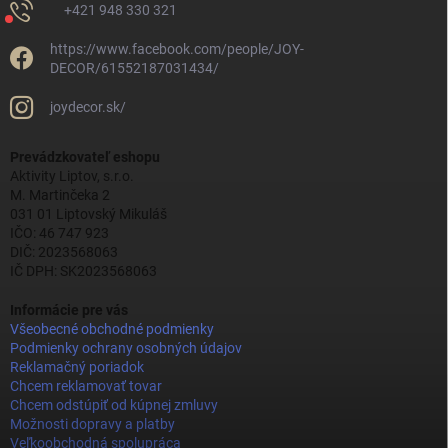
+421 948 330 321
https://www.facebook.com/people/JOY-
DECOR/61552187031434/
joydecor.sk/
Prevádzkovateľ eshopu
Aktivity Liptov, s.r.o.
M. Martinčeka 2
031 01 Liptovský Mikuláš
IČO: 46 747 923
DIČ: 2023568063
IČ DPH: SK2023568063
Informácie pre vás
Všeobecné obchodné podmienky
Podmienky ochrany osobných údajov
Reklamačný poriadok
Chcem reklamovať tovar
Chcem odstúpiť od kúpnej zmluvy
Možnosti dopravy a platby
Veľkoobchodná spolupráca