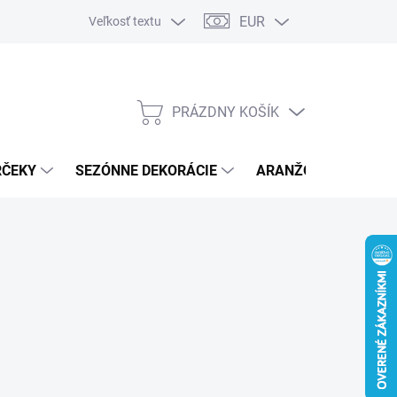
EUR
Veľkosť textu
PRÁZDNY KOŠÍK
NÁKUPNÝ
KOŠÍK
RČEKY
SEZÓNNE DEKORÁCIE
ARANŽOVACÍ MATER