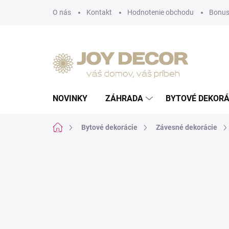
Prejsť
O nás
Kontakt
Hodnotenie obchodu
Bonus
na
obsah
NOVINKY
ZÁHRADA
BYTOVÉ DEKORÁ
Domov
Bytové dekorácie
Závesné dekorácie