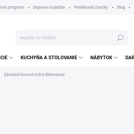
ový program
Doprava a platba
Predávané značky
Blog
Hľadať
CIE
KUCHYŇA A STOLOVANIE
NÁBYTOK
DA
Závesné kovové srdce Bienvenue