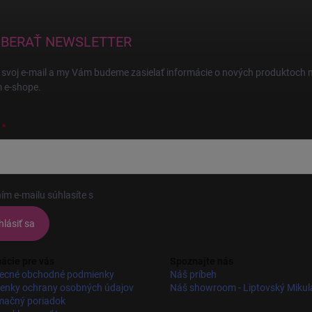
BERAŤ NEWSLETTER
 svoj e-mail a my Vám budeme zasielať informácie o nových produktoch 
 e-shope.
ím e-mailu súhlasíte s
podmienkami ochrany osobných údajov
hlásiť sa
ácie pre vás
Spoznajte nás
ecné obchodné podmienky
Náš príbeh
enky ochrany osobných údajov
Náš showroom - Liptovský Mikul
mačný poriadok