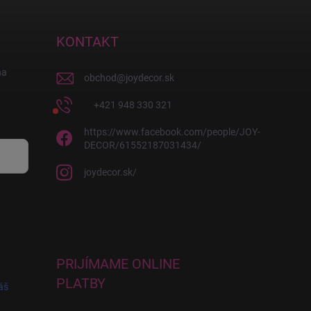
KONTAKT
na
obchod
@
joydecor.sk
+421 948 330 321
https://www.facebook.com/people/JOY-
DECOR/61552187031434/
joydecor.sk/
PRIJÍMAME ONLINE
PLATBY
áš