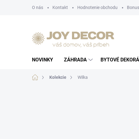
Prejsť
O nás
Kontakt
Hodnotenie obchodu
Bonus
na
obsah
NOVINKY
ZÁHRADA
BYTOVÉ DEKORÁ
Domov
Kolekcie
Wilka