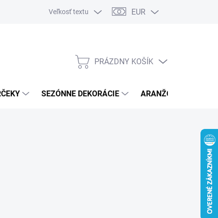
EUR
Veľkosť textu
PRÁZDNY KOŠÍK
NÁKUPNÝ
KOŠÍK
RČEKY
SEZÓNNE DEKORÁCIE
ARANŽOVACÍ MATER