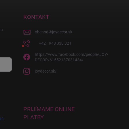
KONTAKT
na
obchod
@
joydecor.sk
+421 948 330 321
https://www.facebook.com/people/JOY-
DECOR/61552187031434/
joydecor.sk/
PRIJÍMAME ONLINE
PLATBY
áš