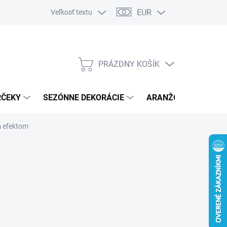
EUR
Veľkosť textu
PRÁZDNY KOŠÍK
NÁKUPNÝ
KOŠÍK
RČEKY
SEZÓNNE DEKORÁCIE
ARANŽOVACÍ MATER
m efektom