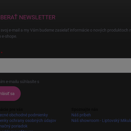
BERAŤ NEWSLETTER
 svoj e-mail a my Vám budeme zasielať informácie o nových produktoch 
 e-shope.
ím e-mailu súhlasíte s
podmienkami ochrany osobných údajov
hlásiť sa
ácie pre vás
Spoznajte nás
ecné obchodné podmienky
Náš príbeh
enky ochrany osobných údajov
Náš showroom - Liptovský Mikul
mačný poriadok