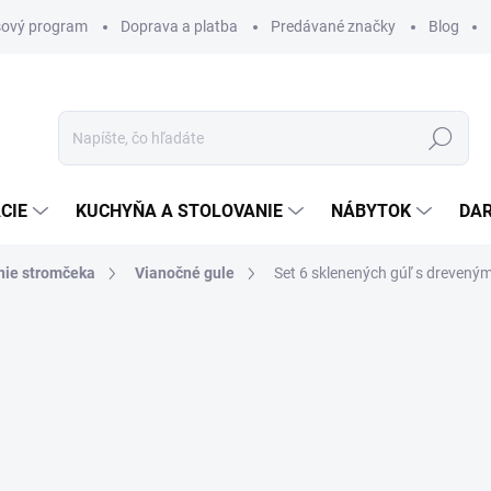
ový program
Doprava a platba
Predávané značky
Blog
Hľadať
CIE
KUCHYŇA A STOLOVANIE
NÁBYTOK
DA
nie stromčeka
Vianočné gule
Set 6 sklenených gúľ s drevený