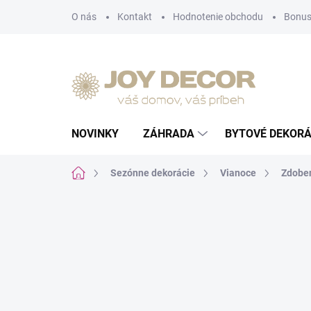
Prejsť
O nás
Kontakt
Hodnotenie obchodu
Bonus
na
obsah
NOVINKY
ZÁHRADA
BYTOVÉ DEKORÁ
Domov
Sezónne dekorácie
Vianoce
Zdobe