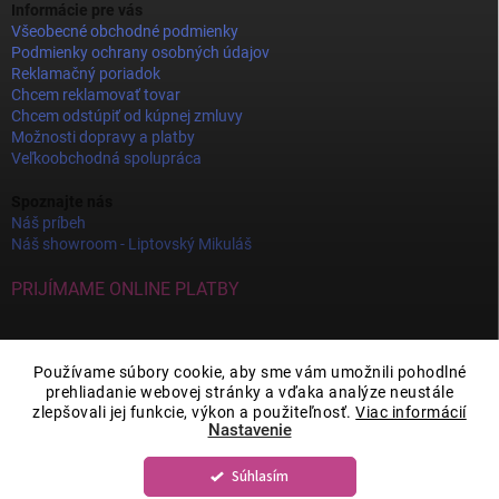
Informácie pre vás
Všeobecné obchodné podmienky
Podmienky ochrany osobných údajov
Reklamačný poriadok
Chcem reklamovať tovar
Chcem odstúpiť od kúpnej zmluvy
Možnosti dopravy a platby
Veľkoobchodná spolupráca
Spoznajte nás
Náš príbeh
Náš showroom - Liptovský Mikuláš
PRIJÍMAME ONLINE PLATBY
Používame súbory cookie, aby sme vám umožnili pohodlné
prehliadanie webovej stránky a vďaka analýze neustále
zlepšovali jej funkcie, výkon a použiteľnosť.
Viac informácií
Nastavenie
Súhlasím
Copyright 2026
JOY DECOR
. Všetky práva vyhradené.
Upraviť nastavenie