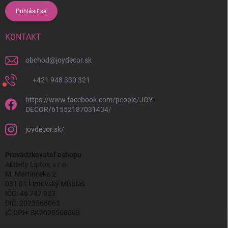
Prihlásiť sa
KONTAKT
obchod
@
joydecor.sk
+421 948 330 321
https://www.facebook.com/people/JOY-
DECOR/61552187031434/
joydecor.sk/
Prevádzkovateľ eshopu
Aktivity Liptov, s.r.o.
M. Martinčeka 2
031 01 Liptovský Mikuláš
IČO: 46 747 923
DIČ: 2023568063
IČ DPH: SK2023568063