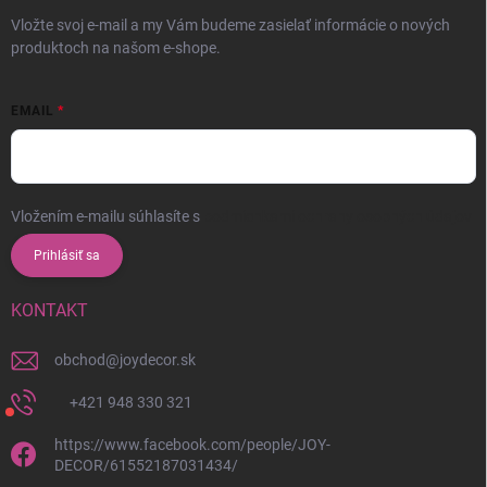
Vložte svoj e-mail a my Vám budeme zasielať informácie o nových
produktoch na našom e-shope.
EMAIL
Vložením e-mailu súhlasíte s
podmienkami ochrany osobných údajov
Prihlásiť sa
KONTAKT
obchod
@
joydecor.sk
+421 948 330 321
https://www.facebook.com/people/JOY-
DECOR/61552187031434/