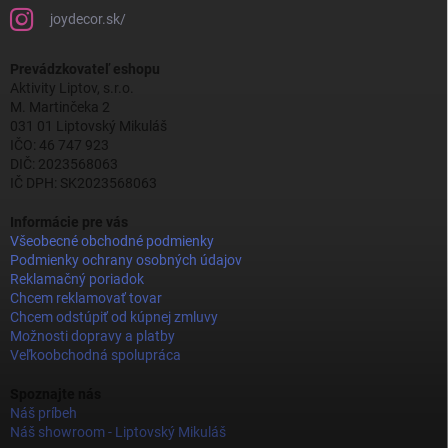
joydecor.sk/
Prevádzkovateľ eshopu
Aktivity Liptov, s.r.o.
M. Martinčeka 2
031 01 Liptovský Mikuláš
IČO: 46 747 923
DIČ: 2023568063
IČ DPH: SK2023568063
Informácie pre vás
Všeobecné obchodné podmienky
Podmienky ochrany osobných údajov
Reklamačný poriadok
Chcem reklamovať tovar
Chcem odstúpiť od kúpnej zmluvy
Možnosti dopravy a platby
Veľkoobchodná spolupráca
Spoznajte nás
Náš príbeh
Náš showroom - Liptovský Mikuláš