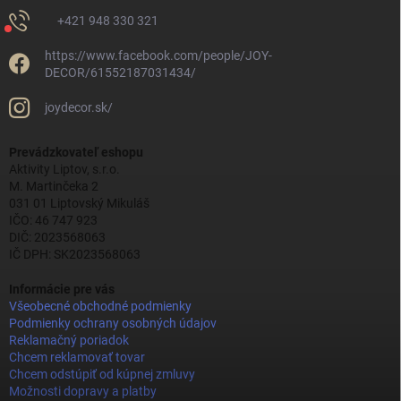
+421 948 330 321
https://www.facebook.com/people/JOY-
DECOR/61552187031434/
joydecor.sk/
Prevádzkovateľ eshopu
Aktivity Liptov, s.r.o.
M. Martinčeka 2
031 01 Liptovský Mikuláš
IČO: 46 747 923
DIČ: 2023568063
IČ DPH: SK2023568063
Informácie pre vás
Všeobecné obchodné podmienky
Podmienky ochrany osobných údajov
Reklamačný poriadok
Chcem reklamovať tovar
Chcem odstúpiť od kúpnej zmluvy
Možnosti dopravy a platby