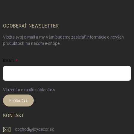
p
ä
t
i
e
ODOBERAŤ NEWSLETTER
Vložte svoj e-mail a my Vám budeme zasielať informácie o nových
produktoch na našom e-shope.
EMAIL
Vložením e-mailu súhlasíte s
podmienkami ochrany osobných údajov
Prihlásiť sa
KONTAKT
obchod
@
joydecor.sk